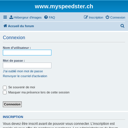
www.myspeedster.ch
Hébergeur d'images
FAQ
Inscription
Connexion
R
Accueil du forum
e
Connexion
c
h
Nom d’utilisateur :
e
r
Mot de passe :
c
J’ai oublié mon mot de passe
h
Renvoyer le courriel d’activation
e
Se souvenir de moi
r
Masquer ma présence lors de cette session
INSCRIPTION
Vous devez être inscrit avant de pouvoir vous connecter. L’inscription est