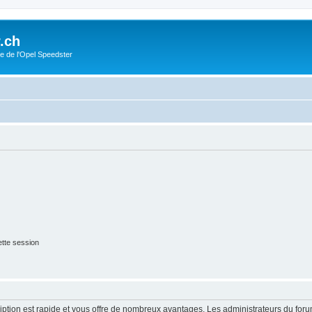
.ch
e de l'Opel Speedster
tte session
cription est rapide et vous offre de nombreux avantages. Les administrateurs du fo