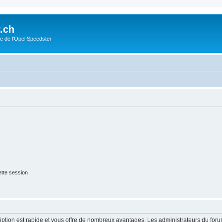
.ch
e de l'Opel Speedster
tte session
cription est rapide et vous offre de nombreux avantages. Les administrateurs du fo