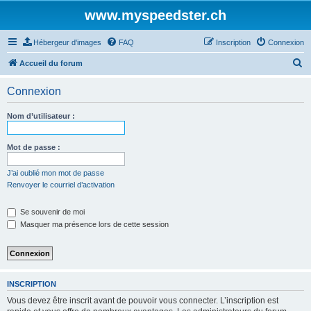
www.myspeedster.ch
Hébergeur d'images
FAQ
Inscription
Connexion
R
Accueil du forum
e
Connexion
c
h
Nom d’utilisateur :
e
r
Mot de passe :
c
J’ai oublié mon mot de passe
h
Renvoyer le courriel d’activation
e
Se souvenir de moi
r
Masquer ma présence lors de cette session
INSCRIPTION
Vous devez être inscrit avant de pouvoir vous connecter. L’inscription est