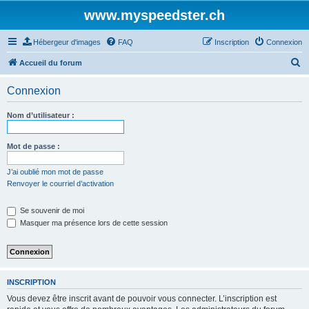
www.myspeedster.ch
Hébergeur d'images
FAQ
Inscription
Connexion
R
Accueil du forum
e
Connexion
c
h
Nom d’utilisateur :
e
r
Mot de passe :
c
J’ai oublié mon mot de passe
h
Renvoyer le courriel d’activation
e
Se souvenir de moi
r
Masquer ma présence lors de cette session
INSCRIPTION
Vous devez être inscrit avant de pouvoir vous connecter. L’inscription est