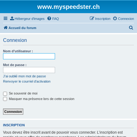
www.myspeedster.ch
Hébergeur d'images
FAQ
Inscription
Connexion
R
Accueil du forum
e
Connexion
c
h
Nom d’utilisateur :
e
r
Mot de passe :
c
J’ai oublié mon mot de passe
h
Renvoyer le courriel d’activation
e
Se souvenir de moi
r
Masquer ma présence lors de cette session
INSCRIPTION
Vous devez être inscrit avant de pouvoir vous connecter. L’inscription est