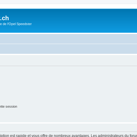
.ch
e de l'Opel Speedster
tte session
cription est rapide et vous offre de nombreux avantages. Les administrateurs du fo