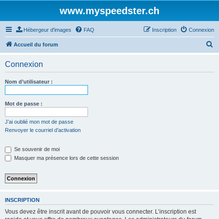
www.myspeedster.ch
Hébergeur d'images
FAQ
Inscription
Connexion
R
Accueil du forum
e
Connexion
c
h
Nom d’utilisateur :
e
r
Mot de passe :
c
J’ai oublié mon mot de passe
h
Renvoyer le courriel d’activation
e
Se souvenir de moi
r
Masquer ma présence lors de cette session
INSCRIPTION
Vous devez être inscrit avant de pouvoir vous connecter. L’inscription est