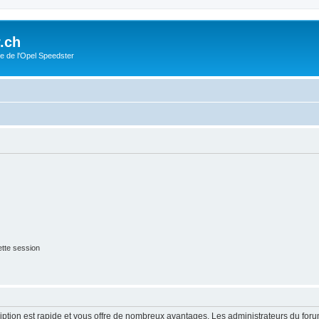
.ch
e de l'Opel Speedster
tte session
cription est rapide et vous offre de nombreux avantages. Les administrateurs du fo