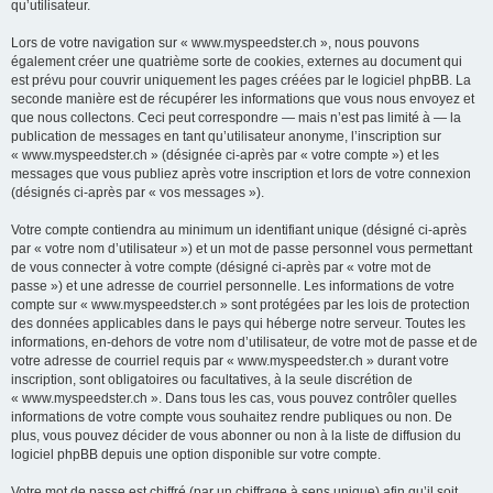
qu’utilisateur.
Lors de votre navigation sur « www.myspeedster.ch », nous pouvons
également créer une quatrième sorte de cookies, externes au document qui
est prévu pour couvrir uniquement les pages créées par le logiciel phpBB. La
seconde manière est de récupérer les informations que vous nous envoyez et
que nous collectons. Ceci peut correspondre — mais n’est pas limité à — la
publication de messages en tant qu’utilisateur anonyme, l’inscription sur
« www.myspeedster.ch » (désignée ci-après par « votre compte ») et les
messages que vous publiez après votre inscription et lors de votre connexion
(désignés ci-après par « vos messages »).
Votre compte contiendra au minimum un identifiant unique (désigné ci-après
par « votre nom d’utilisateur ») et un mot de passe personnel vous permettant
de vous connecter à votre compte (désigné ci-après par « votre mot de
passe ») et une adresse de courriel personnelle. Les informations de votre
compte sur « www.myspeedster.ch » sont protégées par les lois de protection
des données applicables dans le pays qui héberge notre serveur. Toutes les
informations, en-dehors de votre nom d’utilisateur, de votre mot de passe et de
votre adresse de courriel requis par « www.myspeedster.ch » durant votre
inscription, sont obligatoires ou facultatives, à la seule discrétion de
« www.myspeedster.ch ». Dans tous les cas, vous pouvez contrôler quelles
informations de votre compte vous souhaitez rendre publiques ou non. De
plus, vous pouvez décider de vous abonner ou non à la liste de diffusion du
logiciel phpBB depuis une option disponible sur votre compte.
Votre mot de passe est chiffré (par un chiffrage à sens unique) afin qu’il soit