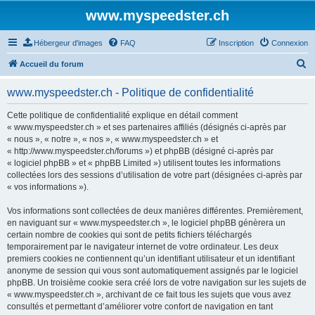
www.myspeedster.ch
Hébergeur d'images
FAQ
Inscription
Connexion
R
Accueil du forum
e
www.myspeedster.ch - Politique de confidentialité
c
h
Cette politique de confidentialité explique en détail comment
« www.myspeedster.ch » et ses partenaires affiliés (désignés ci-après par
e
« nous », « notre », « nos », « www.myspeedster.ch » et
r
« http://www.myspeedster.ch/forums ») et phpBB (désigné ci-après par
« logiciel phpBB » et « phpBB Limited ») utilisent toutes les informations
c
collectées lors des sessions d’utilisation de votre part (désignées ci-après par
h
« vos informations »).
e
Vos informations sont collectées de deux manières différentes. Premièrement,
r
en naviguant sur « www.myspeedster.ch », le logiciel phpBB génèrera un
certain nombre de cookies qui sont de petits fichiers téléchargés
temporairement par le navigateur internet de votre ordinateur. Les deux
premiers cookies ne contiennent qu’un identifiant utilisateur et un identifiant
anonyme de session qui vous sont automatiquement assignés par le logiciel
phpBB. Un troisième cookie sera créé lors de votre navigation sur les sujets de
« www.myspeedster.ch », archivant de ce fait tous les sujets que vous avez
consultés et permettant d’améliorer votre confort de navigation en tant