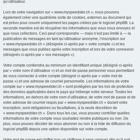
qu’utilisateur.
Lors de votre navigation sur « www.myspeedster.ch », nous pouvons
également créer une quatrième sorte de cookies, externes au document qui
est prévu pour couvrir uniquement les pages créées par le logiciel phpBB. La
seconde manière est de récupérer les informations que vous nous envoyez et
que nous collectons. Ceci peut correspondre — mais n’est pas limité à — la
publication de messages en tant qu’utilisateur anonyme, l’inscription sur
« www.myspeedster.ch » (désignée ci-après par « votre compte ») et les
messages que vous publiez après votre inscription et lors de votre connexion
(désignés ci-après par « vos messages »).
Votre compte contiendra au minimum un identifiant unique (désigné ci-après
par « votre nom d’utilisateur ») et un mot de passe personnel vous permettant
de vous connecter à votre compte (désigné ci-après par « votre mot de
passe ») et une adresse de courriel personnelle. Les informations de votre
compte sur « www.myspeedster.ch » sont protégées par les lois de protection
des données applicables dans le pays qui héberge notre serveur. Toutes les
informations, en-dehors de votre nom d’utilisateur, de votre mot de passe et de
votre adresse de courriel requis par « www.myspeedster.ch » durant votre
inscription, sont obligatoires ou facultatives, à la seule discrétion de
« www.myspeedster.ch ». Dans tous les cas, vous pouvez contrôler quelles
informations de votre compte vous souhaitez rendre publiques ou non. De
plus, vous pouvez décider de vous abonner ou non à la liste de diffusion du
logiciel phpBB depuis une option disponible sur votre compte.
Votre mot de passe est chiffré (par un chiffrage à sens unique) afin qu’il soit