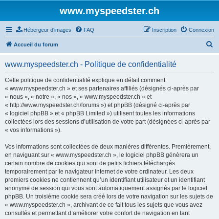
www.myspeedster.ch
Hébergeur d'images
FAQ
Inscription
Connexion
R
Accueil du forum
e
www.myspeedster.ch - Politique de confidentialité
c
h
Cette politique de confidentialité explique en détail comment
« www.myspeedster.ch » et ses partenaires affiliés (désignés ci-après par
e
« nous », « notre », « nos », « www.myspeedster.ch » et
r
« http://www.myspeedster.ch/forums ») et phpBB (désigné ci-après par
« logiciel phpBB » et « phpBB Limited ») utilisent toutes les informations
c
collectées lors des sessions d’utilisation de votre part (désignées ci-après par
h
« vos informations »).
e
Vos informations sont collectées de deux manières différentes. Premièrement,
r
en naviguant sur « www.myspeedster.ch », le logiciel phpBB génèrera un
certain nombre de cookies qui sont de petits fichiers téléchargés
temporairement par le navigateur internet de votre ordinateur. Les deux
premiers cookies ne contiennent qu’un identifiant utilisateur et un identifiant
anonyme de session qui vous sont automatiquement assignés par le logiciel
phpBB. Un troisième cookie sera créé lors de votre navigation sur les sujets de
« www.myspeedster.ch », archivant de ce fait tous les sujets que vous avez
consultés et permettant d’améliorer votre confort de navigation en tant