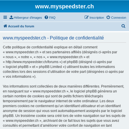
www.myspeedster.ch
Hébergeur d'images
FAQ
Inscription
Connexion
R
Accueil du forum
e
www.myspeedster.ch - Politique de confidentialité
c
h
Cette politique de confidentialité explique en détail comment
« www.myspeedster.ch » et ses partenaires affiliés (désignés ci-après par
e
« nous », « notre », « nos », « www.myspeedster.ch » et
r
« http://www.myspeedster.ch/forums ») et phpBB (désigné ci-après par
« logiciel phpBB » et « phpBB Limited ») utilisent toutes les informations
c
collectées lors des sessions d’utilisation de votre part (désignées ci-après par
h
« vos informations »).
e
Vos informations sont collectées de deux manières différentes. Premièrement,
r
en naviguant sur « www.myspeedster.ch », le logiciel phpBB génèrera un
certain nombre de cookies qui sont de petits fichiers téléchargés
temporairement par le navigateur internet de votre ordinateur. Les deux
premiers cookies ne contiennent qu’un identifiant utilisateur et un identifiant
anonyme de session qui vous sont automatiquement assignés par le logiciel
phpBB. Un troisième cookie sera créé lors de votre navigation sur les sujets de
« www.myspeedster.ch », archivant de ce fait tous les sujets que vous avez
consultés et permettant d’améliorer votre confort de navigation en tant