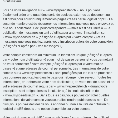
qu’utilisateur.
Lors de votre navigation sur « www.myspeedster.ch », nous pouvons
également créer une quatrième sorte de cookies, externes au document qui
est prévu pour couvrir uniquement les pages créées par le logiciel phpBB. La
seconde manière est de récupérer les informations que vous nous envoyez et
que nous collectons. Ceci peut correspondre — mais n’est pas limité à — la
publication de messages en tant qu’utilisateur anonyme, l’inscription sur
« www.myspeedster.ch » (désignée ci-après par « votre compte ») et les
messages que vous publiez après votre inscription et lors de votre connexion
(désignés ci-après par « vos messages »).
Votre compte contiendra au minimum un identifiant unique (désigné ci-après
par « votre nom d’utilisateur ») et un mot de passe personnel vous permettant
de vous connecter à votre compte (désigné ci-après par « votre mot de
passe ») et une adresse de courriel personnelle. Les informations de votre
compte sur « www.myspeedster.ch » sont protégées par les lois de protection
des données applicables dans le pays qui héberge notre serveur. Toutes les
informations, en-dehors de votre nom d’utilisateur, de votre mot de passe et de
votre adresse de courriel requis par « www.myspeedster.ch » durant votre
inscription, sont obligatoires ou facultatives, à la seule discrétion de
« www.myspeedster.ch ». Dans tous les cas, vous pouvez contrôler quelles
informations de votre compte vous souhaitez rendre publiques ou non. De
plus, vous pouvez décider de vous abonner ou non à la liste de diffusion du
logiciel phpBB depuis une option disponible sur votre compte.
Votre mot de passe est chiffré (par un chiffrage à sens unique) afin qu’il soit