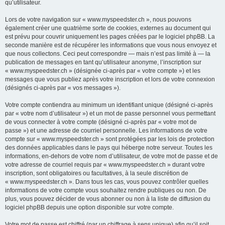
qu’utilisateur.
Lors de votre navigation sur « www.myspeedster.ch », nous pouvons
également créer une quatrième sorte de cookies, externes au document qui
est prévu pour couvrir uniquement les pages créées par le logiciel phpBB. La
seconde manière est de récupérer les informations que vous nous envoyez et
que nous collectons. Ceci peut correspondre — mais n’est pas limité à — la
publication de messages en tant qu’utilisateur anonyme, l’inscription sur
« www.myspeedster.ch » (désignée ci-après par « votre compte ») et les
messages que vous publiez après votre inscription et lors de votre connexion
(désignés ci-après par « vos messages »).
Votre compte contiendra au minimum un identifiant unique (désigné ci-après
par « votre nom d’utilisateur ») et un mot de passe personnel vous permettant
de vous connecter à votre compte (désigné ci-après par « votre mot de
passe ») et une adresse de courriel personnelle. Les informations de votre
compte sur « www.myspeedster.ch » sont protégées par les lois de protection
des données applicables dans le pays qui héberge notre serveur. Toutes les
informations, en-dehors de votre nom d’utilisateur, de votre mot de passe et de
votre adresse de courriel requis par « www.myspeedster.ch » durant votre
inscription, sont obligatoires ou facultatives, à la seule discrétion de
« www.myspeedster.ch ». Dans tous les cas, vous pouvez contrôler quelles
informations de votre compte vous souhaitez rendre publiques ou non. De
plus, vous pouvez décider de vous abonner ou non à la liste de diffusion du
logiciel phpBB depuis une option disponible sur votre compte.
Votre mot de passe est chiffré (par un chiffrage à sens unique) afin qu’il soit