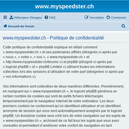
www.myspeedster.ch
Hébergeur d'images
FAQ
Inscription
Connexion
R
Accueil du forum
e
www.myspeedster.ch - Politique de confidentialité
c
h
Cette politique de confidentialité explique en détail comment
« www.myspeedster.ch » et ses partenaires affiliés (désignés ci-après par
e
« nous », « notre », « nos », « www.myspeedster.ch » et
r
« http://www.myspeedster.ch/forums ») et phpBB (désigné ci-après par
« logiciel phpBB » et « phpBB Limited ») utilisent toutes les informations
c
collectées lors des sessions d’utilisation de votre part (désignées ci-après par
h
« vos informations »).
e
Vos informations sont collectées de deux manières différentes. Premièrement,
r
en naviguant sur « www.myspeedster.ch », le logiciel phpBB génèrera un
certain nombre de cookies qui sont de petits fichiers téléchargés
temporairement par le navigateur internet de votre ordinateur. Les deux
premiers cookies ne contiennent qu’un identifiant utilisateur et un identifiant
anonyme de session qui vous sont automatiquement assignés par le logiciel
phpBB. Un troisième cookie sera créé lors de votre navigation sur les sujets de
« www.myspeedster.ch », archivant de ce fait tous les sujets que vous avez
consultés et permettant d’améliorer votre confort de navigation en tant