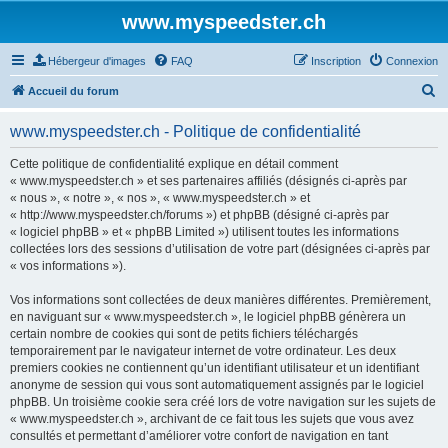
www.myspeedster.ch
Hébergeur d'images
FAQ
Inscription
Connexion
R
Accueil du forum
e
www.myspeedster.ch - Politique de confidentialité
c
h
Cette politique de confidentialité explique en détail comment
« www.myspeedster.ch » et ses partenaires affiliés (désignés ci-après par
e
« nous », « notre », « nos », « www.myspeedster.ch » et
r
« http://www.myspeedster.ch/forums ») et phpBB (désigné ci-après par
« logiciel phpBB » et « phpBB Limited ») utilisent toutes les informations
c
collectées lors des sessions d’utilisation de votre part (désignées ci-après par
h
« vos informations »).
e
Vos informations sont collectées de deux manières différentes. Premièrement,
r
en naviguant sur « www.myspeedster.ch », le logiciel phpBB génèrera un
certain nombre de cookies qui sont de petits fichiers téléchargés
temporairement par le navigateur internet de votre ordinateur. Les deux
premiers cookies ne contiennent qu’un identifiant utilisateur et un identifiant
anonyme de session qui vous sont automatiquement assignés par le logiciel
phpBB. Un troisième cookie sera créé lors de votre navigation sur les sujets de
« www.myspeedster.ch », archivant de ce fait tous les sujets que vous avez
consultés et permettant d’améliorer votre confort de navigation en tant