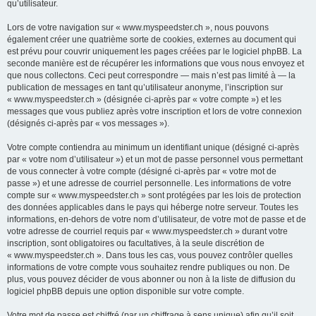
qu’utilisateur.
Lors de votre navigation sur « www.myspeedster.ch », nous pouvons
également créer une quatrième sorte de cookies, externes au document qui
est prévu pour couvrir uniquement les pages créées par le logiciel phpBB. La
seconde manière est de récupérer les informations que vous nous envoyez et
que nous collectons. Ceci peut correspondre — mais n’est pas limité à — la
publication de messages en tant qu’utilisateur anonyme, l’inscription sur
« www.myspeedster.ch » (désignée ci-après par « votre compte ») et les
messages que vous publiez après votre inscription et lors de votre connexion
(désignés ci-après par « vos messages »).
Votre compte contiendra au minimum un identifiant unique (désigné ci-après
par « votre nom d’utilisateur ») et un mot de passe personnel vous permettant
de vous connecter à votre compte (désigné ci-après par « votre mot de
passe ») et une adresse de courriel personnelle. Les informations de votre
compte sur « www.myspeedster.ch » sont protégées par les lois de protection
des données applicables dans le pays qui héberge notre serveur. Toutes les
informations, en-dehors de votre nom d’utilisateur, de votre mot de passe et de
votre adresse de courriel requis par « www.myspeedster.ch » durant votre
inscription, sont obligatoires ou facultatives, à la seule discrétion de
« www.myspeedster.ch ». Dans tous les cas, vous pouvez contrôler quelles
informations de votre compte vous souhaitez rendre publiques ou non. De
plus, vous pouvez décider de vous abonner ou non à la liste de diffusion du
logiciel phpBB depuis une option disponible sur votre compte.
Votre mot de passe est chiffré (par un chiffrage à sens unique) afin qu’il soit