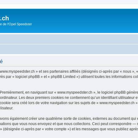
.ch
e de l'Opel Speedster
té
 www.myspeedster.ch » et ses partenaires affiliés (désignés ci-après par « nous », 
 par « logiciel phpBB » et « phpBB Limited ») utilisent toutes les informations coll
 Premièrement, en naviguant sur « www.myspeedster.ch », le logiciel phpBB génèrer
ordinateur. Les deux premiers cookies ne contiennent qu’un identifiant utilisateur 
okie sera créé lors de votre navigation sur les sujets de « www.myspeedster.ch », 
lisateur.
uvons également créer une quatrième sorte de cookies, externes au document qui e
mations que vous nous envoyez et que nous collectons. Ceci peut correspondre — m
» (désignée ci-après par « votre compte ») et les messages que vous publiez après 