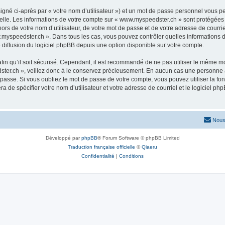
igné ci-après par « votre nom d’utilisateur ») et un mot de passe personnel vous p
elle. Les informations de votre compte sur « www.myspeedster.ch » sont protégées 
ors de votre nom d’utilisateur, de votre mot de passe et de votre adresse de courri
www.myspeedster.ch ». Dans tous les cas, vous pouvez contrôler quelles information
 diffusion du logiciel phpBB depuis une option disponible sur votre compte.
afin qu’il soit sécurisé. Cependant, il est recommandé de ne pas utiliser le même mot
ter.ch », veillez donc à le conservez précieusement. En aucun cas une personne a
passe. Si vous oubliez le mot de passe de votre compte, vous pouvez utiliser la fo
ra de spécifier votre nom d’utilisateur et votre adresse de courriel et le logiciel
Nous
Développé par
phpBB
® Forum Software © phpBB Limited
Traduction française officielle
©
Qiaeru
Confidentialité
|
Conditions