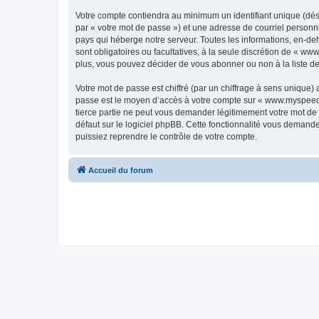
Votre compte contiendra au minimum un identifiant unique (dés
par « votre mot de passe ») et une adresse de courriel personn
pays qui héberge notre serveur. Toutes les informations, en-deh
sont obligatoires ou facultatives, à la seule discrétion de « 
plus, vous pouvez décider de vous abonner ou non à la liste de
Votre mot de passe est chiffré (par un chiffrage à sens unique) 
passe est le moyen d’accès à votre compte sur « www.myspeeds
tierce partie ne peut vous demander légitimement votre mot de 
défaut sur le logiciel phpBB. Cette fonctionnalité vous demande
puissiez reprendre le contrôle de votre compte.
Accueil du forum