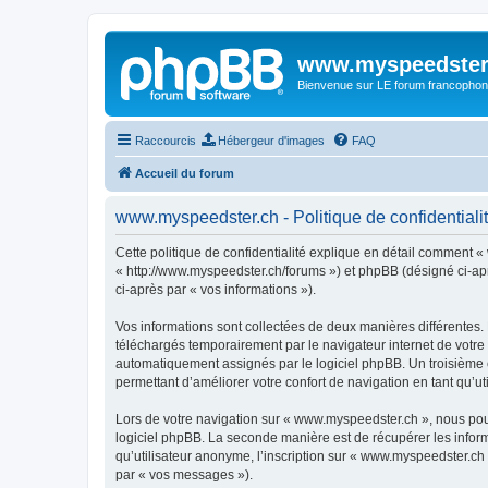
www.myspeedster
Bienvenue sur LE forum francophon
Raccourcis
Hébergeur d'images
FAQ
Accueil du forum
www.myspeedster.ch - Politique de confidentiali
Cette politique de confidentialité explique en détail comment «
« http://www.myspeedster.ch/forums ») et phpBB (désigné ci-après
ci-après par « vos informations »).
Vos informations sont collectées de deux manières différentes.
téléchargés temporairement par le navigateur internet de votre 
automatiquement assignés par le logiciel phpBB. Un troisième co
permettant d’améliorer votre confort de navigation en tant qu’uti
Lors de votre navigation sur « www.myspeedster.ch », nous po
logiciel phpBB. La seconde manière est de récupérer les infor
qu’utilisateur anonyme, l’inscription sur « www.myspeedster.ch 
par « vos messages »).