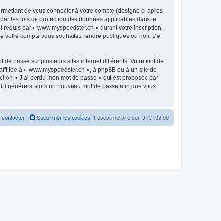
ermettant de vous connecter à votre compte (désigné ci-après
par les lois de protection des données applicables dans le
el requis par « www.myspeedster.ch » durant votre inscription,
s de votre compte vous souhaitez rendre publiques ou non. De
 de passe sur plusieurs sites internet différents. Votre mot de
ffiliée à « www.myspeedster.ch », à phpBB ou à un site de
nction « J’ai perdu mon mot de passe » qui est proposée par
 phpBB générera alors un nouveau mot de passe afin que vous
 contacter
Supprimer les cookies
Fuseau horaire sur
UTC+02:00