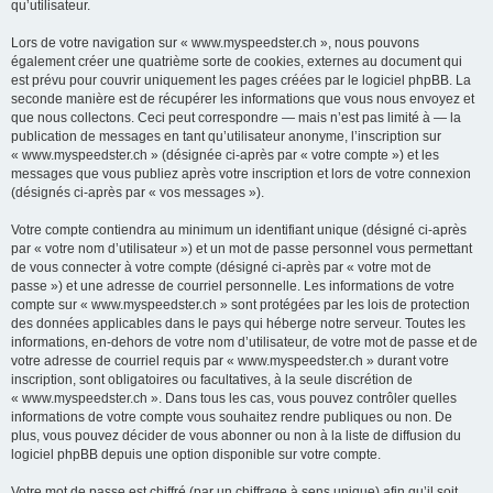
qu’utilisateur.
Lors de votre navigation sur « www.myspeedster.ch », nous pouvons
également créer une quatrième sorte de cookies, externes au document qui
est prévu pour couvrir uniquement les pages créées par le logiciel phpBB. La
seconde manière est de récupérer les informations que vous nous envoyez et
que nous collectons. Ceci peut correspondre — mais n’est pas limité à — la
publication de messages en tant qu’utilisateur anonyme, l’inscription sur
« www.myspeedster.ch » (désignée ci-après par « votre compte ») et les
messages que vous publiez après votre inscription et lors de votre connexion
(désignés ci-après par « vos messages »).
Votre compte contiendra au minimum un identifiant unique (désigné ci-après
par « votre nom d’utilisateur ») et un mot de passe personnel vous permettant
de vous connecter à votre compte (désigné ci-après par « votre mot de
passe ») et une adresse de courriel personnelle. Les informations de votre
compte sur « www.myspeedster.ch » sont protégées par les lois de protection
des données applicables dans le pays qui héberge notre serveur. Toutes les
informations, en-dehors de votre nom d’utilisateur, de votre mot de passe et de
votre adresse de courriel requis par « www.myspeedster.ch » durant votre
inscription, sont obligatoires ou facultatives, à la seule discrétion de
« www.myspeedster.ch ». Dans tous les cas, vous pouvez contrôler quelles
informations de votre compte vous souhaitez rendre publiques ou non. De
plus, vous pouvez décider de vous abonner ou non à la liste de diffusion du
logiciel phpBB depuis une option disponible sur votre compte.
Votre mot de passe est chiffré (par un chiffrage à sens unique) afin qu’il soit