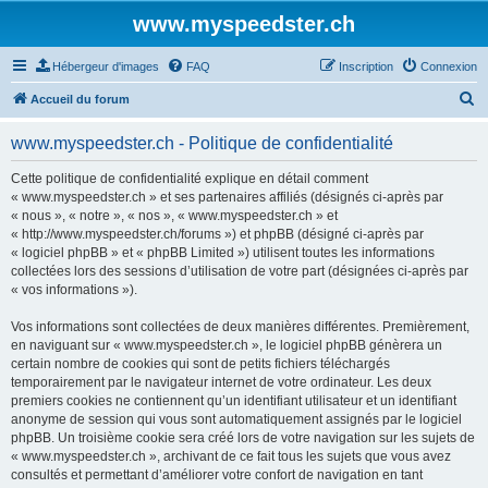
www.myspeedster.ch
Hébergeur d'images
FAQ
Inscription
Connexion
R
Accueil du forum
e
www.myspeedster.ch - Politique de confidentialité
c
h
Cette politique de confidentialité explique en détail comment
« www.myspeedster.ch » et ses partenaires affiliés (désignés ci-après par
e
« nous », « notre », « nos », « www.myspeedster.ch » et
r
« http://www.myspeedster.ch/forums ») et phpBB (désigné ci-après par
« logiciel phpBB » et « phpBB Limited ») utilisent toutes les informations
c
collectées lors des sessions d’utilisation de votre part (désignées ci-après par
h
« vos informations »).
e
Vos informations sont collectées de deux manières différentes. Premièrement,
r
en naviguant sur « www.myspeedster.ch », le logiciel phpBB génèrera un
certain nombre de cookies qui sont de petits fichiers téléchargés
temporairement par le navigateur internet de votre ordinateur. Les deux
premiers cookies ne contiennent qu’un identifiant utilisateur et un identifiant
anonyme de session qui vous sont automatiquement assignés par le logiciel
phpBB. Un troisième cookie sera créé lors de votre navigation sur les sujets de
« www.myspeedster.ch », archivant de ce fait tous les sujets que vous avez
consultés et permettant d’améliorer votre confort de navigation en tant