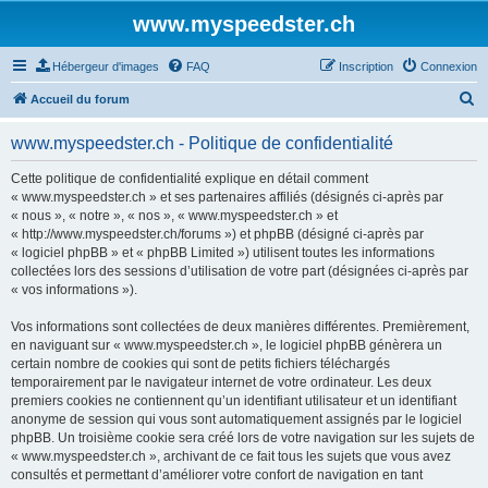
www.myspeedster.ch
Hébergeur d'images
FAQ
Inscription
Connexion
R
Accueil du forum
e
www.myspeedster.ch - Politique de confidentialité
c
h
Cette politique de confidentialité explique en détail comment
« www.myspeedster.ch » et ses partenaires affiliés (désignés ci-après par
e
« nous », « notre », « nos », « www.myspeedster.ch » et
r
« http://www.myspeedster.ch/forums ») et phpBB (désigné ci-après par
« logiciel phpBB » et « phpBB Limited ») utilisent toutes les informations
c
collectées lors des sessions d’utilisation de votre part (désignées ci-après par
h
« vos informations »).
e
Vos informations sont collectées de deux manières différentes. Premièrement,
r
en naviguant sur « www.myspeedster.ch », le logiciel phpBB génèrera un
certain nombre de cookies qui sont de petits fichiers téléchargés
temporairement par le navigateur internet de votre ordinateur. Les deux
premiers cookies ne contiennent qu’un identifiant utilisateur et un identifiant
anonyme de session qui vous sont automatiquement assignés par le logiciel
phpBB. Un troisième cookie sera créé lors de votre navigation sur les sujets de
« www.myspeedster.ch », archivant de ce fait tous les sujets que vous avez
consultés et permettant d’améliorer votre confort de navigation en tant