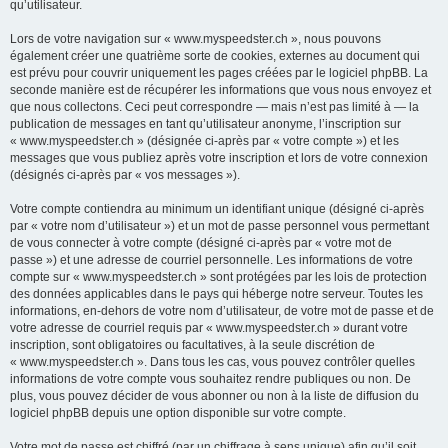
qu’utilisateur.
Lors de votre navigation sur « www.myspeedster.ch », nous pouvons
également créer une quatrième sorte de cookies, externes au document qui
est prévu pour couvrir uniquement les pages créées par le logiciel phpBB. La
seconde manière est de récupérer les informations que vous nous envoyez et
que nous collectons. Ceci peut correspondre — mais n’est pas limité à — la
publication de messages en tant qu’utilisateur anonyme, l’inscription sur
« www.myspeedster.ch » (désignée ci-après par « votre compte ») et les
messages que vous publiez après votre inscription et lors de votre connexion
(désignés ci-après par « vos messages »).
Votre compte contiendra au minimum un identifiant unique (désigné ci-après
par « votre nom d’utilisateur ») et un mot de passe personnel vous permettant
de vous connecter à votre compte (désigné ci-après par « votre mot de
passe ») et une adresse de courriel personnelle. Les informations de votre
compte sur « www.myspeedster.ch » sont protégées par les lois de protection
des données applicables dans le pays qui héberge notre serveur. Toutes les
informations, en-dehors de votre nom d’utilisateur, de votre mot de passe et de
votre adresse de courriel requis par « www.myspeedster.ch » durant votre
inscription, sont obligatoires ou facultatives, à la seule discrétion de
« www.myspeedster.ch ». Dans tous les cas, vous pouvez contrôler quelles
informations de votre compte vous souhaitez rendre publiques ou non. De
plus, vous pouvez décider de vous abonner ou non à la liste de diffusion du
logiciel phpBB depuis une option disponible sur votre compte.
Votre mot de passe est chiffré (par un chiffrage à sens unique) afin qu’il soit