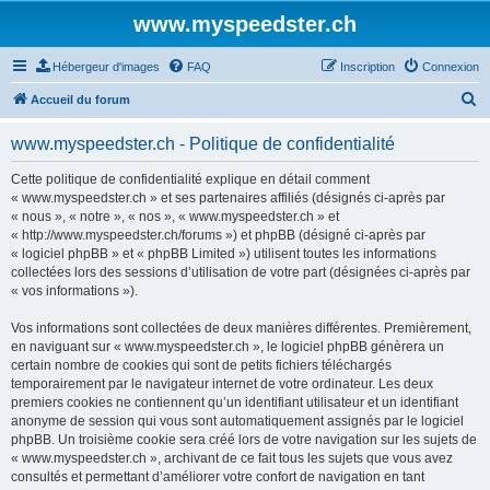
www.myspeedster.ch
Hébergeur d'images
FAQ
Inscription
Connexion
R
Accueil du forum
e
www.myspeedster.ch - Politique de confidentialité
c
h
Cette politique de confidentialité explique en détail comment
« www.myspeedster.ch » et ses partenaires affiliés (désignés ci-après par
e
« nous », « notre », « nos », « www.myspeedster.ch » et
r
« http://www.myspeedster.ch/forums ») et phpBB (désigné ci-après par
« logiciel phpBB » et « phpBB Limited ») utilisent toutes les informations
c
collectées lors des sessions d’utilisation de votre part (désignées ci-après par
h
« vos informations »).
e
Vos informations sont collectées de deux manières différentes. Premièrement,
r
en naviguant sur « www.myspeedster.ch », le logiciel phpBB génèrera un
certain nombre de cookies qui sont de petits fichiers téléchargés
temporairement par le navigateur internet de votre ordinateur. Les deux
premiers cookies ne contiennent qu’un identifiant utilisateur et un identifiant
anonyme de session qui vous sont automatiquement assignés par le logiciel
phpBB. Un troisième cookie sera créé lors de votre navigation sur les sujets de
« www.myspeedster.ch », archivant de ce fait tous les sujets que vous avez
consultés et permettant d’améliorer votre confort de navigation en tant