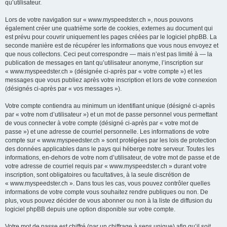
qu’utilisateur.
Lors de votre navigation sur « www.myspeedster.ch », nous pouvons
également créer une quatrième sorte de cookies, externes au document qui
est prévu pour couvrir uniquement les pages créées par le logiciel phpBB. La
seconde manière est de récupérer les informations que vous nous envoyez et
que nous collectons. Ceci peut correspondre — mais n’est pas limité à — la
publication de messages en tant qu’utilisateur anonyme, l’inscription sur
« www.myspeedster.ch » (désignée ci-après par « votre compte ») et les
messages que vous publiez après votre inscription et lors de votre connexion
(désignés ci-après par « vos messages »).
Votre compte contiendra au minimum un identifiant unique (désigné ci-après
par « votre nom d’utilisateur ») et un mot de passe personnel vous permettant
de vous connecter à votre compte (désigné ci-après par « votre mot de
passe ») et une adresse de courriel personnelle. Les informations de votre
compte sur « www.myspeedster.ch » sont protégées par les lois de protection
des données applicables dans le pays qui héberge notre serveur. Toutes les
informations, en-dehors de votre nom d’utilisateur, de votre mot de passe et de
votre adresse de courriel requis par « www.myspeedster.ch » durant votre
inscription, sont obligatoires ou facultatives, à la seule discrétion de
« www.myspeedster.ch ». Dans tous les cas, vous pouvez contrôler quelles
informations de votre compte vous souhaitez rendre publiques ou non. De
plus, vous pouvez décider de vous abonner ou non à la liste de diffusion du
logiciel phpBB depuis une option disponible sur votre compte.
Votre mot de passe est chiffré (par un chiffrage à sens unique) afin qu’il soit