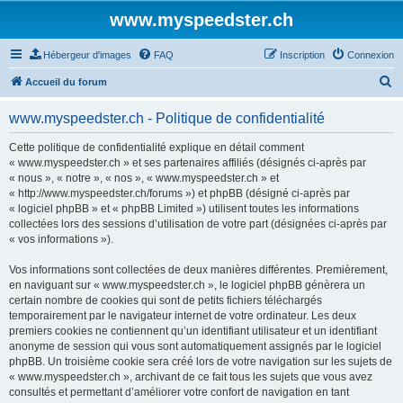
www.myspeedster.ch
Hébergeur d'images
FAQ
Inscription
Connexion
R
Accueil du forum
e
www.myspeedster.ch - Politique de confidentialité
c
h
Cette politique de confidentialité explique en détail comment
« www.myspeedster.ch » et ses partenaires affiliés (désignés ci-après par
e
« nous », « notre », « nos », « www.myspeedster.ch » et
r
« http://www.myspeedster.ch/forums ») et phpBB (désigné ci-après par
« logiciel phpBB » et « phpBB Limited ») utilisent toutes les informations
c
collectées lors des sessions d’utilisation de votre part (désignées ci-après par
h
« vos informations »).
e
Vos informations sont collectées de deux manières différentes. Premièrement,
r
en naviguant sur « www.myspeedster.ch », le logiciel phpBB génèrera un
certain nombre de cookies qui sont de petits fichiers téléchargés
temporairement par le navigateur internet de votre ordinateur. Les deux
premiers cookies ne contiennent qu’un identifiant utilisateur et un identifiant
anonyme de session qui vous sont automatiquement assignés par le logiciel
phpBB. Un troisième cookie sera créé lors de votre navigation sur les sujets de
« www.myspeedster.ch », archivant de ce fait tous les sujets que vous avez
consultés et permettant d’améliorer votre confort de navigation en tant