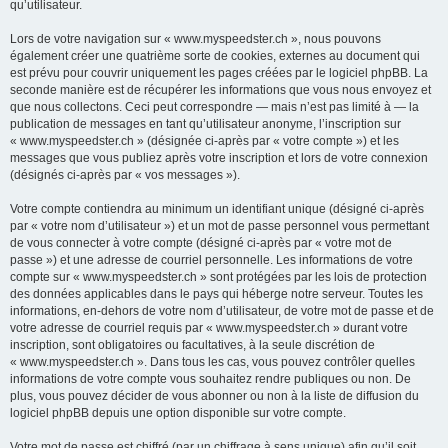
qu’utilisateur.
Lors de votre navigation sur « www.myspeedster.ch », nous pouvons
également créer une quatrième sorte de cookies, externes au document qui
est prévu pour couvrir uniquement les pages créées par le logiciel phpBB. La
seconde manière est de récupérer les informations que vous nous envoyez et
que nous collectons. Ceci peut correspondre — mais n’est pas limité à — la
publication de messages en tant qu’utilisateur anonyme, l’inscription sur
« www.myspeedster.ch » (désignée ci-après par « votre compte ») et les
messages que vous publiez après votre inscription et lors de votre connexion
(désignés ci-après par « vos messages »).
Votre compte contiendra au minimum un identifiant unique (désigné ci-après
par « votre nom d’utilisateur ») et un mot de passe personnel vous permettant
de vous connecter à votre compte (désigné ci-après par « votre mot de
passe ») et une adresse de courriel personnelle. Les informations de votre
compte sur « www.myspeedster.ch » sont protégées par les lois de protection
des données applicables dans le pays qui héberge notre serveur. Toutes les
informations, en-dehors de votre nom d’utilisateur, de votre mot de passe et de
votre adresse de courriel requis par « www.myspeedster.ch » durant votre
inscription, sont obligatoires ou facultatives, à la seule discrétion de
« www.myspeedster.ch ». Dans tous les cas, vous pouvez contrôler quelles
informations de votre compte vous souhaitez rendre publiques ou non. De
plus, vous pouvez décider de vous abonner ou non à la liste de diffusion du
logiciel phpBB depuis une option disponible sur votre compte.
Votre mot de passe est chiffré (par un chiffrage à sens unique) afin qu’il soit