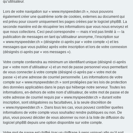
qu’utilisateur.
Lors de votre navigation sur « www.myspeedster.ch », nous pouvons
également créer une quatrième sorte de cookies, externes au document qui
est prévu pour couvrir uniquement les pages créées par le logiciel phpBB. La
seconde manière est de récupérer les informations que vous nous envoyez et
que nous collectons. Ceci peut correspondre — mais n’est pas limité à — la
publication de messages en tant qu’utilisateur anonyme, l’inscription sur
« www.myspeedster.ch » (désignée ci-après par « votre compte ») et les
messages que vous publiez après votre inscription et lors de votre connexion
(désignés ci-après par « vos messages »).
Votre compte contiendra au minimum un identifiant unique (désigné ci-après
par « votre nom d’utilisateur ») et un mot de passe personnel vous permettant
de vous connecter à votre compte (désigné ci-après par « votre mot de
passe ») et une adresse de courriel personnelle. Les informations de votre
compte sur « www.myspeedster.ch » sont protégées par les lois de protection
des données applicables dans le pays qui héberge notre serveur. Toutes les
informations, en-dehors de votre nom d’utilisateur, de votre mot de passe et de
votre adresse de courriel requis par « www.myspeedster.ch » durant votre
inscription, sont obligatoires ou facultatives, à la seule discrétion de
« www.myspeedster.ch ». Dans tous les cas, vous pouvez contrôler quelles
informations de votre compte vous souhaitez rendre publiques ou non. De
plus, vous pouvez décider de vous abonner ou non à la liste de diffusion du
logiciel phpBB depuis une option disponible sur votre compte.
Votre mot de passe est chiffré (par un chiffrage à sens unique) afin qu’il soit