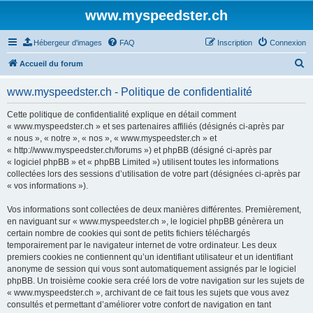
www.myspeedster.ch
Hébergeur d'images
FAQ
Inscription
Connexion
R
Accueil du forum
e
www.myspeedster.ch - Politique de confidentialité
c
h
Cette politique de confidentialité explique en détail comment
« www.myspeedster.ch » et ses partenaires affiliés (désignés ci-après par
e
« nous », « notre », « nos », « www.myspeedster.ch » et
r
« http://www.myspeedster.ch/forums ») et phpBB (désigné ci-après par
« logiciel phpBB » et « phpBB Limited ») utilisent toutes les informations
c
collectées lors des sessions d’utilisation de votre part (désignées ci-après par
h
« vos informations »).
e
Vos informations sont collectées de deux manières différentes. Premièrement,
r
en naviguant sur « www.myspeedster.ch », le logiciel phpBB génèrera un
certain nombre de cookies qui sont de petits fichiers téléchargés
temporairement par le navigateur internet de votre ordinateur. Les deux
premiers cookies ne contiennent qu’un identifiant utilisateur et un identifiant
anonyme de session qui vous sont automatiquement assignés par le logiciel
phpBB. Un troisième cookie sera créé lors de votre navigation sur les sujets de
« www.myspeedster.ch », archivant de ce fait tous les sujets que vous avez
consultés et permettant d’améliorer votre confort de navigation en tant