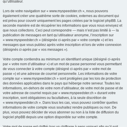
qu’utilisateur.
Lors de votre navigation sur « www.myspeedster.ch », nous pouvons
également créer une quatrième sorte de cookies, externes au document qui
est prévu pour couvrir uniquement les pages créées par le logiciel phpBB. La
seconde manière est de récupérer les informations que vous nous envoyez et
que nous collectons. Ceci peut correspondre — mais n’est pas limité à — la
publication de messages en tant qu’utilisateur anonyme, l’inscription sur
« www.myspeedster.ch » (désignée ci-après par « votre compte ») et les
messages que vous publiez après votre inscription et lors de votre connexion
(désignés ci-après par « vos messages »).
Votre compte contiendra au minimum un identifiant unique (désigné ci-après
par « votre nom d’utilisateur ») et un mot de passe personnel vous permettant
de vous connecter à votre compte (désigné ci-après par « votre mot de
passe ») et une adresse de courriel personnelle. Les informations de votre
compte sur « www.myspeedster.ch » sont protégées par les lois de protection
des données applicables dans le pays qui héberge notre serveur. Toutes les
informations, en-dehors de votre nom d’utilisateur, de votre mot de passe et de
votre adresse de courriel requis par « www.myspeedster.ch » durant votre
inscription, sont obligatoires ou facultatives, à la seule discrétion de
« www.myspeedster.ch ». Dans tous les cas, vous pouvez contrôler quelles
informations de votre compte vous souhaitez rendre publiques ou non. De
plus, vous pouvez décider de vous abonner ou non à la liste de diffusion du
logiciel phpBB depuis une option disponible sur votre compte.
Votre mot de passe est chiffré (par un chiffrage à sens unique) afin qu’il soit