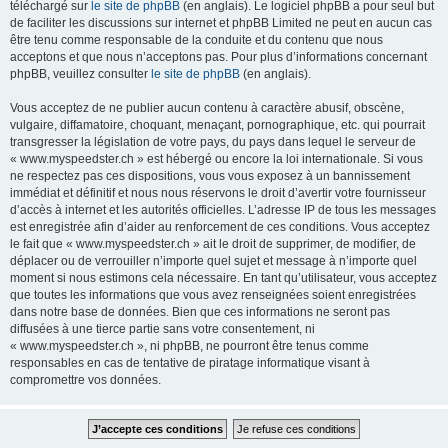
téléchargé sur
le site de phpBB
(en anglais). Le logiciel phpBB a pour seul but
de faciliter les discussions sur internet et phpBB Limited ne peut en aucun cas
être tenu comme responsable de la conduite et du contenu que nous
acceptons et que nous n’acceptons pas. Pour plus d’informations concernant
phpBB, veuillez consulter
le site de phpBB
(en anglais).
Vous acceptez de ne publier aucun contenu à caractère abusif, obscène,
vulgaire, diffamatoire, choquant, menaçant, pornographique, etc. qui pourrait
transgresser la législation de votre pays, du pays dans lequel le serveur de
« www.myspeedster.ch » est hébergé ou encore la loi internationale. Si vous
ne respectez pas ces dispositions, vous vous exposez à un bannissement
immédiat et définitif et nous nous réservons le droit d’avertir votre fournisseur
d’accès à internet et les autorités officielles. L’adresse IP de tous les messages
est enregistrée afin d’aider au renforcement de ces conditions. Vous acceptez
le fait que « www.myspeedster.ch » ait le droit de supprimer, de modifier, de
déplacer ou de verrouiller n’importe quel sujet et message à n’importe quel
moment si nous estimons cela nécessaire. En tant qu’utilisateur, vous acceptez
que toutes les informations que vous avez renseignées soient enregistrées
dans notre base de données. Bien que ces informations ne seront pas
diffusées à une tierce partie sans votre consentement, ni
« www.myspeedster.ch », ni phpBB, ne pourront être tenus comme
responsables en cas de tentative de piratage informatique visant à
compromettre vos données.