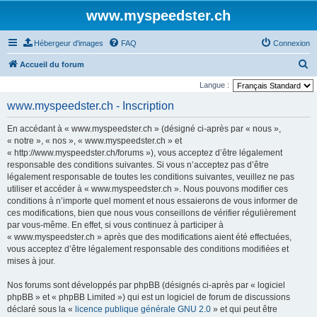
www.myspeedster.ch
Hébergeur d'images
FAQ
Connexion
R
Accueil du forum
e
Langue :
c
www.myspeedster.ch - Inscription
h
En accédant à « www.myspeedster.ch » (désigné ci-après par « nous »,
e
« notre », « nos », « www.myspeedster.ch » et
r
« http://www.myspeedster.ch/forums »), vous acceptez d’être légalement
responsable des conditions suivantes. Si vous n’acceptez pas d’être
c
légalement responsable de toutes les conditions suivantes, veuillez ne pas
h
utiliser et accéder à « www.myspeedster.ch ». Nous pouvons modifier ces
e
conditions à n’importe quel moment et nous essaierons de vous informer de
ces modifications, bien que nous vous conseillons de vérifier régulièrement
r
par vous-même. En effet, si vous continuez à participer à
« www.myspeedster.ch » après que des modifications aient été effectuées,
vous acceptez d’être légalement responsable des conditions modifiées et
mises à jour.
Nos forums sont développés par phpBB (désignés ci-après par « logiciel
phpBB » et « phpBB Limited ») qui est un logiciel de forum de discussions
déclaré sous la «
licence publique générale GNU 2.0
» et qui peut être