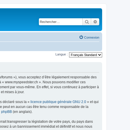
Rechercher
Recherche avancé
Connexion
Langue :
h/forums »), vous acceptez d’être légalement responsable des
er à « www.myspeedster.ch ». Nous pouvons modifier ces
ement par vous-même. En effet, si vous continuez à participer à
et mises à jour.
ns déclaré sous la «
licence publique générale GNU 2.0
» et qui
ed ne peut en aucun cas être tenu comme responsable de la
de phpBB
(en anglais).
ait transgresser la législation de votre pays, du pays dans
posez à un bannissement immédiat et définitif et nous nous