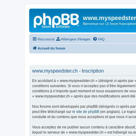
www.myspeedster
Bienvenue sur LE forum francophon
Raccourcis
Hébergeur d'images
FAQ
Accueil du forum
www.myspeedster.ch - Inscription
En accédant à « www.myspeedster.ch » (désigné ci-après par « 
conditions suivantes. Si vous n’acceptez pas d’être légalement
conditions à n’importe quel moment et nous essaierons de vous 
« www.myspeedster.ch » après que des modifications aient été 
Nos forums sont développés par phpBB (désignés ci-après par «
peut être téléchargé sur
le site de phpBB
(en anglais). Le logic
conduite et du contenu que nous acceptons et que nous n’acce
Vous acceptez de ne publier aucun contenu à caractère abusif, 
lequel le serveur de « www.myspeedster.ch » est hébergé ou enc