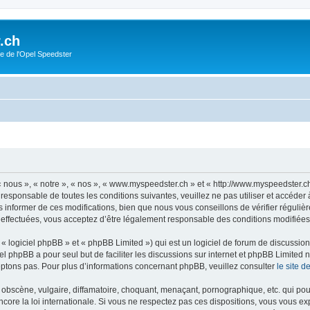
.ch
e de l'Opel Speedster
nous », « notre », « nos », « www.myspeedster.ch » et « http://www.myspeedster.c
 responsable de toutes les conditions suivantes, veuillez ne pas utiliser et accéd
informer de ces modifications, bien que nous vous conseillons de vérifier régulièr
effectuées, vous acceptez d’être légalement responsable des conditions modifiées 
 logiciel phpBB » et « phpBB Limited ») qui est un logiciel de forum de discussio
iel phpBB a pour seul but de faciliter les discussions sur internet et phpBB Limit
ptons pas. Pour plus d’informations concernant phpBB, veuillez consulter
le site 
obscène, vulgaire, diffamatoire, choquant, menaçant, pornographique, etc. qui pourr
ore la loi internationale. Si vous ne respectez pas ces dispositions, vous vous ex