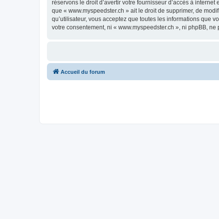
réservons le droit d’avertir votre fournisseur d’accès à internet
que « www.myspeedster.ch » ait le droit de supprimer, de modif
qu’utilisateur, vous acceptez que toutes les informations que 
votre consentement, ni « www.myspeedster.ch », ni phpBB, ne 
Accueil du forum