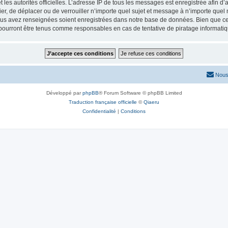
 et les autorités officielles. L’adresse IP de tous les messages est enregistrée afin 
ier, de déplacer ou de verrouiller n’importe quel sujet et message à n’importe que
vous avez renseignées soient enregistrées dans notre base de données. Bien que ces
pourront être tenus comme responsables en cas de tentative de piratage informati
Nous
Développé par
phpBB
® Forum Software © phpBB Limited
Traduction française officielle
©
Qiaeru
Confidentialité
|
Conditions