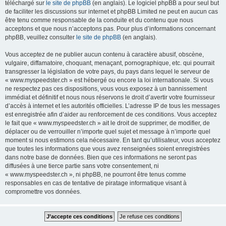
téléchargé sur
le site de phpBB
(en anglais). Le logiciel phpBB a pour seul but
de faciliter les discussions sur internet et phpBB Limited ne peut en aucun cas
être tenu comme responsable de la conduite et du contenu que nous
acceptons et que nous n’acceptons pas. Pour plus d’informations concernant
phpBB, veuillez consulter
le site de phpBB
(en anglais).
Vous acceptez de ne publier aucun contenu à caractère abusif, obscène,
vulgaire, diffamatoire, choquant, menaçant, pornographique, etc. qui pourrait
transgresser la législation de votre pays, du pays dans lequel le serveur de
« www.myspeedster.ch » est hébergé ou encore la loi internationale. Si vous
ne respectez pas ces dispositions, vous vous exposez à un bannissement
immédiat et définitif et nous nous réservons le droit d’avertir votre fournisseur
d’accès à internet et les autorités officielles. L’adresse IP de tous les messages
est enregistrée afin d’aider au renforcement de ces conditions. Vous acceptez
le fait que « www.myspeedster.ch » ait le droit de supprimer, de modifier, de
déplacer ou de verrouiller n’importe quel sujet et message à n’importe quel
moment si nous estimons cela nécessaire. En tant qu’utilisateur, vous acceptez
que toutes les informations que vous avez renseignées soient enregistrées
dans notre base de données. Bien que ces informations ne seront pas
diffusées à une tierce partie sans votre consentement, ni
« www.myspeedster.ch », ni phpBB, ne pourront être tenus comme
responsables en cas de tentative de piratage informatique visant à
compromettre vos données.