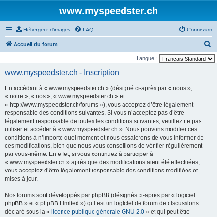
www.myspeedster.ch
Hébergeur d'images
FAQ
Connexion
R
Accueil du forum
e
Langue :
c
www.myspeedster.ch - Inscription
h
En accédant à « www.myspeedster.ch » (désigné ci-après par « nous »,
e
« notre », « nos », « www.myspeedster.ch » et
r
« http://www.myspeedster.ch/forums »), vous acceptez d’être légalement
responsable des conditions suivantes. Si vous n’acceptez pas d’être
c
légalement responsable de toutes les conditions suivantes, veuillez ne pas
h
utiliser et accéder à « www.myspeedster.ch ». Nous pouvons modifier ces
e
conditions à n’importe quel moment et nous essaierons de vous informer de
ces modifications, bien que nous vous conseillons de vérifier régulièrement
r
par vous-même. En effet, si vous continuez à participer à
« www.myspeedster.ch » après que des modifications aient été effectuées,
vous acceptez d’être légalement responsable des conditions modifiées et
mises à jour.
Nos forums sont développés par phpBB (désignés ci-après par « logiciel
phpBB » et « phpBB Limited ») qui est un logiciel de forum de discussions
déclaré sous la «
licence publique générale GNU 2.0
» et qui peut être