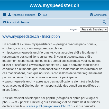
www.myspeedster.ch
Hébergeur d'images
FAQ
Connexion
R
Accueil du forum
e
Langue :
c
www.myspeedster.ch - Inscription
h
En accédant à « www.myspeedster.ch » (désigné ci-après par « nous »,
e
« notre », « nos », « www.myspeedster.ch » et
r
« http://www.myspeedster.ch/forums »), vous acceptez d’être légalement
responsable des conditions suivantes. Si vous n’acceptez pas d’être
c
légalement responsable de toutes les conditions suivantes, veuillez ne pas
h
utiliser et accéder à « www.myspeedster.ch ». Nous pouvons modifier ces
e
conditions à n’importe quel moment et nous essaierons de vous informer de
ces modifications, bien que nous vous conseillons de vérifier régulièrement
r
par vous-même. En effet, si vous continuez à participer à
« www.myspeedster.ch » après que des modifications aient été effectuées,
vous acceptez d’être légalement responsable des conditions modifiées et
mises à jour.
Nos forums sont développés par phpBB (désignés ci-après par « logiciel
phpBB » et « phpBB Limited ») qui est un logiciel de forum de discussions
déclaré sous la «
licence publique générale GNU 2.0
» et qui peut être