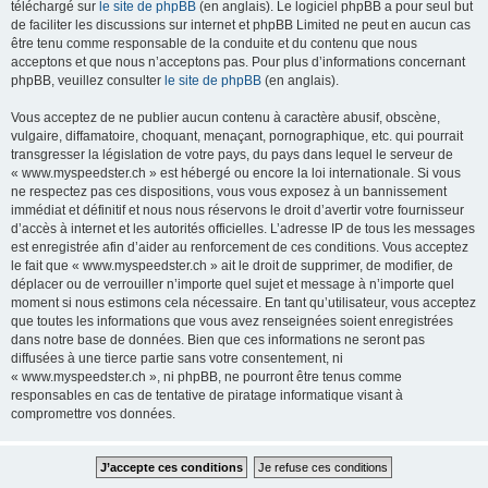
téléchargé sur
le site de phpBB
(en anglais). Le logiciel phpBB a pour seul but
de faciliter les discussions sur internet et phpBB Limited ne peut en aucun cas
être tenu comme responsable de la conduite et du contenu que nous
acceptons et que nous n’acceptons pas. Pour plus d’informations concernant
phpBB, veuillez consulter
le site de phpBB
(en anglais).
Vous acceptez de ne publier aucun contenu à caractère abusif, obscène,
vulgaire, diffamatoire, choquant, menaçant, pornographique, etc. qui pourrait
transgresser la législation de votre pays, du pays dans lequel le serveur de
« www.myspeedster.ch » est hébergé ou encore la loi internationale. Si vous
ne respectez pas ces dispositions, vous vous exposez à un bannissement
immédiat et définitif et nous nous réservons le droit d’avertir votre fournisseur
d’accès à internet et les autorités officielles. L’adresse IP de tous les messages
est enregistrée afin d’aider au renforcement de ces conditions. Vous acceptez
le fait que « www.myspeedster.ch » ait le droit de supprimer, de modifier, de
déplacer ou de verrouiller n’importe quel sujet et message à n’importe quel
moment si nous estimons cela nécessaire. En tant qu’utilisateur, vous acceptez
que toutes les informations que vous avez renseignées soient enregistrées
dans notre base de données. Bien que ces informations ne seront pas
diffusées à une tierce partie sans votre consentement, ni
« www.myspeedster.ch », ni phpBB, ne pourront être tenus comme
responsables en cas de tentative de piratage informatique visant à
compromettre vos données.