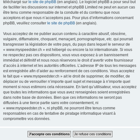
téléchargé sur
le site de phpBB
(en anglais). Le logiciel phpBB a pour seul but
de faciliter les discussions sur internet et phpBB Limited ne peut en aucun cas
être tenu comme responsable de la conduite et du contenu que nous
acceptons et que nous n’acceptons pas. Pour plus d’informations concernant
phpBB, veuillez consulter
le site de phpBB
(en anglais).
Vous acceptez de ne publier aucun contenu à caractère abusif, obscène,
vulgaire, diffamatoire, choquant, menaçant, pornographique, etc. qui pourrait
transgresser la législation de votre pays, du pays dans lequel le serveur de
« www.myspeedster.ch » est hébergé ou encore la loi internationale. Si vous
ne respectez pas ces dispositions, vous vous exposez à un bannissement
immédiat et définitif et nous nous réservons le droit d’avertir votre fournisseur
d’accès à internet et les autorités officielles. L’adresse IP de tous les messages
est enregistrée afin d’aider au renforcement de ces conditions. Vous acceptez
le fait que « www.myspeedster.ch » ait le droit de supprimer, de modifier, de
déplacer ou de verrouiller n’importe quel sujet et message à n’importe quel
moment si nous estimons cela nécessaire. En tant qu’utilisateur, vous acceptez
que toutes les informations que vous avez renseignées soient enregistrées
dans notre base de données. Bien que ces informations ne seront pas
diffusées à une tierce partie sans votre consentement, ni
« www.myspeedster.ch », ni phpBB, ne pourront être tenus comme
responsables en cas de tentative de piratage informatique visant à
compromettre vos données.