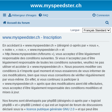
www.myspeedster.ch
Hébergeur d'images
FAQ
Connexion
R
Accueil du forum
e
Langue :
c
www.myspeedster.ch - Inscription
h
En accédant à « www.myspeedster.ch » (désigné ci-après par « nous »,
e
« notre », « nos », « www.myspeedster.ch » et
r
« http://www.myspeedster.ch/forums »), vous acceptez d’être légalement
responsable des conditions suivantes. Si vous n’acceptez pas d’être
c
légalement responsable de toutes les conditions suivantes, veuillez ne pas
h
utiliser et accéder à « www.myspeedster.ch ». Nous pouvons modifier ces
e
conditions à n’importe quel moment et nous essaierons de vous informer de
ces modifications, bien que nous vous conseillons de vérifier régulièrement
r
par vous-même. En effet, si vous continuez à participer à
« www.myspeedster.ch » après que des modifications aient été effectuées,
vous acceptez d’être légalement responsable des conditions modifiées et
mises à jour.
Nos forums sont développés par phpBB (désignés ci-après par « logiciel
phpBB » et « phpBB Limited ») qui est un logiciel de forum de discussions
déclaré sous la «
licence publique générale GNU 2.0
» et qui peut être