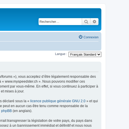
Rechercher
Recherche avancé
Connexion
Langue :
h/forums »), vous acceptez d’être légalement responsable des
er à « www.myspeedster.ch ». Nous pouvons modifier ces
ement par vous-même. En effet, si vous continuez à participer à
et mises à jour.
ns déclaré sous la «
licence publique générale GNU 2.0
» et qui
ed ne peut en aucun cas être tenu comme responsable de la
de phpBB
(en anglais).
ait transgresser la législation de votre pays, du pays dans
posez à un bannissement immédiat et définitif et nous nous