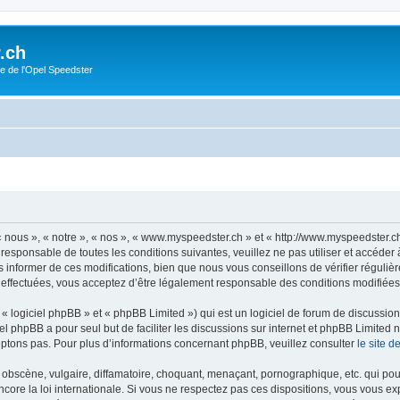
.ch
e de l'Opel Speedster
nous », « notre », « nos », « www.myspeedster.ch » et « http://www.myspeedster.c
 responsable de toutes les conditions suivantes, veuillez ne pas utiliser et accéd
informer de ces modifications, bien que nous vous conseillons de vérifier régulièr
effectuées, vous acceptez d’être légalement responsable des conditions modifiées 
 logiciel phpBB » et « phpBB Limited ») qui est un logiciel de forum de discussio
iel phpBB a pour seul but de faciliter les discussions sur internet et phpBB Limit
ptons pas. Pour plus d’informations concernant phpBB, veuillez consulter
le site 
obscène, vulgaire, diffamatoire, choquant, menaçant, pornographique, etc. qui pourr
ore la loi internationale. Si vous ne respectez pas ces dispositions, vous vous ex