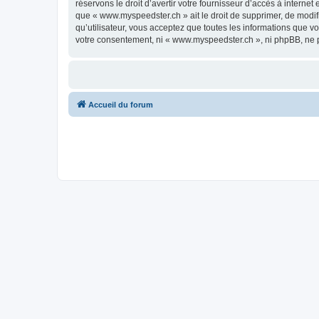
réservons le droit d’avertir votre fournisseur d’accès à internet
que « www.myspeedster.ch » ait le droit de supprimer, de modif
qu’utilisateur, vous acceptez que toutes les informations que 
votre consentement, ni « www.myspeedster.ch », ni phpBB, ne 
Accueil du forum