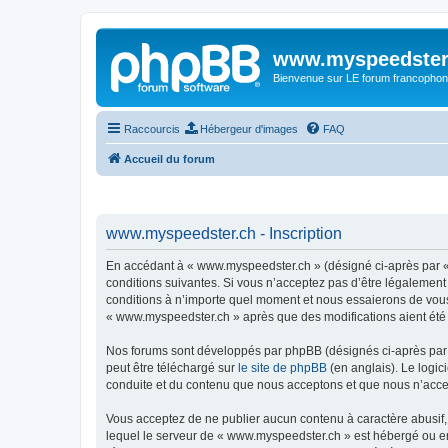
www.myspeedster
Bienvenue sur LE forum francophon
Raccourcis
Hébergeur d'images
FAQ
Accueil du forum
www.myspeedster.ch - Inscription
En accédant à « www.myspeedster.ch » (désigné ci-après par « 
conditions suivantes. Si vous n’acceptez pas d’être légalement
conditions à n’importe quel moment et nous essaierons de vous 
« www.myspeedster.ch » après que des modifications aient été 
Nos forums sont développés par phpBB (désignés ci-après par «
peut être téléchargé sur
le site de phpBB
(en anglais). Le logic
conduite et du contenu que nous acceptons et que nous n’acce
Vous acceptez de ne publier aucun contenu à caractère abusif, 
lequel le serveur de « www.myspeedster.ch » est hébergé ou enc