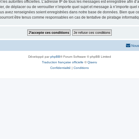
 et les autorités officielles. L’adresse IP de tous les messages est enregistrée afin 
ier, de déplacer ou de verrouiller n’importe quel sujet et message à n’importe que
vous avez renseignées soient enregistrées dans notre base de données. Bien que ces
pourront être tenus comme responsables en cas de tentative de piratage informati
Nous
Développé par
phpBB
® Forum Software © phpBB Limited
Traduction française officielle
©
Qiaeru
Confidentialité
|
Conditions