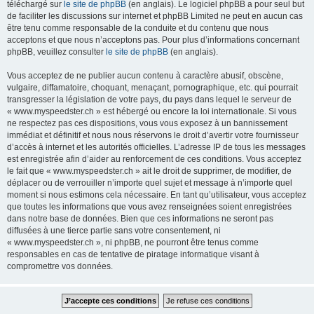
téléchargé sur
le site de phpBB
(en anglais). Le logiciel phpBB a pour seul but
de faciliter les discussions sur internet et phpBB Limited ne peut en aucun cas
être tenu comme responsable de la conduite et du contenu que nous
acceptons et que nous n’acceptons pas. Pour plus d’informations concernant
phpBB, veuillez consulter
le site de phpBB
(en anglais).
Vous acceptez de ne publier aucun contenu à caractère abusif, obscène,
vulgaire, diffamatoire, choquant, menaçant, pornographique, etc. qui pourrait
transgresser la législation de votre pays, du pays dans lequel le serveur de
« www.myspeedster.ch » est hébergé ou encore la loi internationale. Si vous
ne respectez pas ces dispositions, vous vous exposez à un bannissement
immédiat et définitif et nous nous réservons le droit d’avertir votre fournisseur
d’accès à internet et les autorités officielles. L’adresse IP de tous les messages
est enregistrée afin d’aider au renforcement de ces conditions. Vous acceptez
le fait que « www.myspeedster.ch » ait le droit de supprimer, de modifier, de
déplacer ou de verrouiller n’importe quel sujet et message à n’importe quel
moment si nous estimons cela nécessaire. En tant qu’utilisateur, vous acceptez
que toutes les informations que vous avez renseignées soient enregistrées
dans notre base de données. Bien que ces informations ne seront pas
diffusées à une tierce partie sans votre consentement, ni
« www.myspeedster.ch », ni phpBB, ne pourront être tenus comme
responsables en cas de tentative de piratage informatique visant à
compromettre vos données.