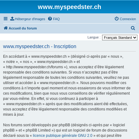
www.myspeedster.ch
Hébergeur d'images
FAQ
Connexion
R
Accueil du forum
e
Langue :
c
www.myspeedster.ch - Inscription
h
En accédant à « www.myspeedster.ch » (désigné ci-après par « nous »,
e
« notre », « nos », « www.myspeedster.ch » et
r
« http://www.myspeedster.ch/forums »), vous acceptez d’être légalement
responsable des conditions suivantes. Si vous n’acceptez pas d’être
c
légalement responsable de toutes les conditions suivantes, veuillez ne pas
h
utiliser et accéder à « www.myspeedster.ch ». Nous pouvons modifier ces
e
conditions à n’importe quel moment et nous essaierons de vous informer de
ces modifications, bien que nous vous conseillons de vérifier régulièrement
r
par vous-même. En effet, si vous continuez à participer à
« www.myspeedster.ch » après que des modifications aient été effectuées,
vous acceptez d’être légalement responsable des conditions modifiées et
mises à jour.
Nos forums sont développés par phpBB (désignés ci-après par « logiciel
phpBB » et « phpBB Limited ») qui est un logiciel de forum de discussions
déclaré sous la «
licence publique générale GNU 2.0
» et qui peut être