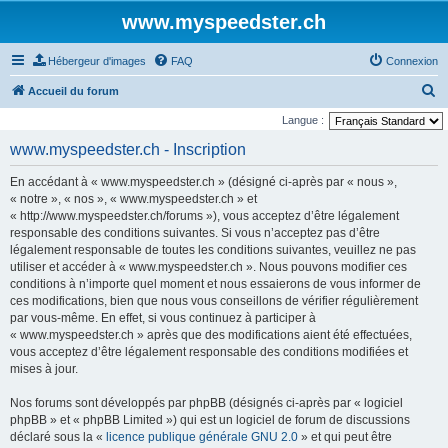
www.myspeedster.ch
Hébergeur d'images
FAQ
Connexion
R
Accueil du forum
e
Langue :
c
www.myspeedster.ch - Inscription
h
En accédant à « www.myspeedster.ch » (désigné ci-après par « nous »,
e
« notre », « nos », « www.myspeedster.ch » et
r
« http://www.myspeedster.ch/forums »), vous acceptez d’être légalement
responsable des conditions suivantes. Si vous n’acceptez pas d’être
c
légalement responsable de toutes les conditions suivantes, veuillez ne pas
h
utiliser et accéder à « www.myspeedster.ch ». Nous pouvons modifier ces
e
conditions à n’importe quel moment et nous essaierons de vous informer de
ces modifications, bien que nous vous conseillons de vérifier régulièrement
r
par vous-même. En effet, si vous continuez à participer à
« www.myspeedster.ch » après que des modifications aient été effectuées,
vous acceptez d’être légalement responsable des conditions modifiées et
mises à jour.
Nos forums sont développés par phpBB (désignés ci-après par « logiciel
phpBB » et « phpBB Limited ») qui est un logiciel de forum de discussions
déclaré sous la «
licence publique générale GNU 2.0
» et qui peut être