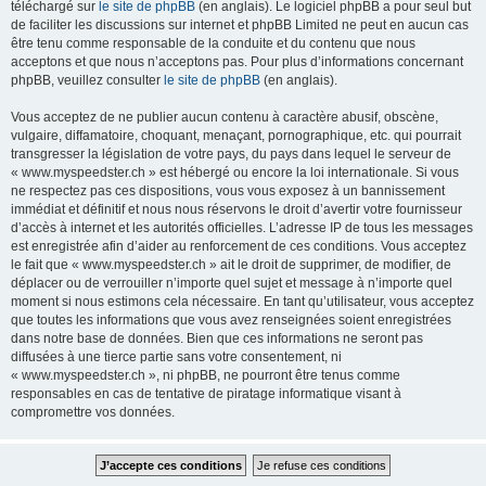
téléchargé sur
le site de phpBB
(en anglais). Le logiciel phpBB a pour seul but
de faciliter les discussions sur internet et phpBB Limited ne peut en aucun cas
être tenu comme responsable de la conduite et du contenu que nous
acceptons et que nous n’acceptons pas. Pour plus d’informations concernant
phpBB, veuillez consulter
le site de phpBB
(en anglais).
Vous acceptez de ne publier aucun contenu à caractère abusif, obscène,
vulgaire, diffamatoire, choquant, menaçant, pornographique, etc. qui pourrait
transgresser la législation de votre pays, du pays dans lequel le serveur de
« www.myspeedster.ch » est hébergé ou encore la loi internationale. Si vous
ne respectez pas ces dispositions, vous vous exposez à un bannissement
immédiat et définitif et nous nous réservons le droit d’avertir votre fournisseur
d’accès à internet et les autorités officielles. L’adresse IP de tous les messages
est enregistrée afin d’aider au renforcement de ces conditions. Vous acceptez
le fait que « www.myspeedster.ch » ait le droit de supprimer, de modifier, de
déplacer ou de verrouiller n’importe quel sujet et message à n’importe quel
moment si nous estimons cela nécessaire. En tant qu’utilisateur, vous acceptez
que toutes les informations que vous avez renseignées soient enregistrées
dans notre base de données. Bien que ces informations ne seront pas
diffusées à une tierce partie sans votre consentement, ni
« www.myspeedster.ch », ni phpBB, ne pourront être tenus comme
responsables en cas de tentative de piratage informatique visant à
compromettre vos données.