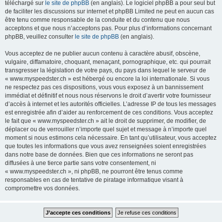
téléchargé sur
le site de phpBB
(en anglais). Le logiciel phpBB a pour seul but
de faciliter les discussions sur internet et phpBB Limited ne peut en aucun cas
être tenu comme responsable de la conduite et du contenu que nous
acceptons et que nous n’acceptons pas. Pour plus d’informations concernant
phpBB, veuillez consulter
le site de phpBB
(en anglais).
Vous acceptez de ne publier aucun contenu à caractère abusif, obscène,
vulgaire, diffamatoire, choquant, menaçant, pornographique, etc. qui pourrait
transgresser la législation de votre pays, du pays dans lequel le serveur de
« www.myspeedster.ch » est hébergé ou encore la loi internationale. Si vous
ne respectez pas ces dispositions, vous vous exposez à un bannissement
immédiat et définitif et nous nous réservons le droit d’avertir votre fournisseur
d’accès à internet et les autorités officielles. L’adresse IP de tous les messages
est enregistrée afin d’aider au renforcement de ces conditions. Vous acceptez
le fait que « www.myspeedster.ch » ait le droit de supprimer, de modifier, de
déplacer ou de verrouiller n’importe quel sujet et message à n’importe quel
moment si nous estimons cela nécessaire. En tant qu’utilisateur, vous acceptez
que toutes les informations que vous avez renseignées soient enregistrées
dans notre base de données. Bien que ces informations ne seront pas
diffusées à une tierce partie sans votre consentement, ni
« www.myspeedster.ch », ni phpBB, ne pourront être tenus comme
responsables en cas de tentative de piratage informatique visant à
compromettre vos données.