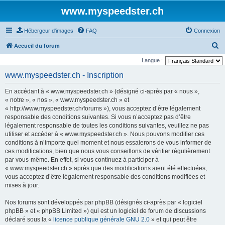
www.myspeedster.ch
Hébergeur d'images
FAQ
Connexion
R
Accueil du forum
e
Langue :
c
www.myspeedster.ch - Inscription
h
En accédant à « www.myspeedster.ch » (désigné ci-après par « nous »,
e
« notre », « nos », « www.myspeedster.ch » et
r
« http://www.myspeedster.ch/forums »), vous acceptez d’être légalement
responsable des conditions suivantes. Si vous n’acceptez pas d’être
c
légalement responsable de toutes les conditions suivantes, veuillez ne pas
h
utiliser et accéder à « www.myspeedster.ch ». Nous pouvons modifier ces
e
conditions à n’importe quel moment et nous essaierons de vous informer de
ces modifications, bien que nous vous conseillons de vérifier régulièrement
r
par vous-même. En effet, si vous continuez à participer à
« www.myspeedster.ch » après que des modifications aient été effectuées,
vous acceptez d’être légalement responsable des conditions modifiées et
mises à jour.
Nos forums sont développés par phpBB (désignés ci-après par « logiciel
phpBB » et « phpBB Limited ») qui est un logiciel de forum de discussions
déclaré sous la «
licence publique générale GNU 2.0
» et qui peut être