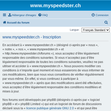
www.myspeedster.ch
Hébergeur d'images
FAQ
Connexion
R
Accueil du forum
e
Langue :
c
www.myspeedster.ch - Inscription
h
En accédant à « www.myspeedster.ch » (désigné ci-après par « nous »,
e
« notre », « nos », « www.myspeedster.ch » et
r
« http://www.myspeedster.ch/forums »), vous acceptez d’être légalement
responsable des conditions suivantes. Si vous n’acceptez pas d’être
c
légalement responsable de toutes les conditions suivantes, veuillez ne pas
h
utiliser et accéder à « www.myspeedster.ch ». Nous pouvons modifier ces
e
conditions à n’importe quel moment et nous essaierons de vous informer de
ces modifications, bien que nous vous conseillons de vérifier régulièrement
r
par vous-même. En effet, si vous continuez à participer à
« www.myspeedster.ch » après que des modifications aient été effectuées,
vous acceptez d’être légalement responsable des conditions modifiées et
mises à jour.
Nos forums sont développés par phpBB (désignés ci-après par « logiciel
phpBB » et « phpBB Limited ») qui est un logiciel de forum de discussions
déclaré sous la «
licence publique générale GNU 2.0
» et qui peut être