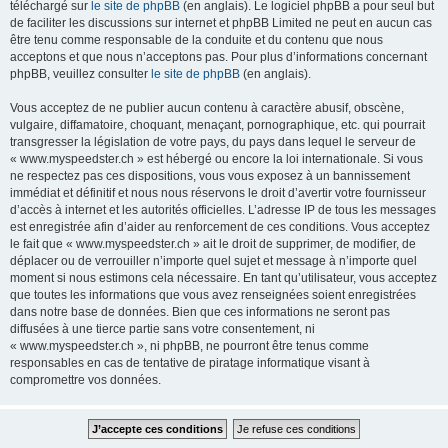
téléchargé sur
le site de phpBB
(en anglais). Le logiciel phpBB a pour seul but
de faciliter les discussions sur internet et phpBB Limited ne peut en aucun cas
être tenu comme responsable de la conduite et du contenu que nous
acceptons et que nous n’acceptons pas. Pour plus d’informations concernant
phpBB, veuillez consulter
le site de phpBB
(en anglais).
Vous acceptez de ne publier aucun contenu à caractère abusif, obscène,
vulgaire, diffamatoire, choquant, menaçant, pornographique, etc. qui pourrait
transgresser la législation de votre pays, du pays dans lequel le serveur de
« www.myspeedster.ch » est hébergé ou encore la loi internationale. Si vous
ne respectez pas ces dispositions, vous vous exposez à un bannissement
immédiat et définitif et nous nous réservons le droit d’avertir votre fournisseur
d’accès à internet et les autorités officielles. L’adresse IP de tous les messages
est enregistrée afin d’aider au renforcement de ces conditions. Vous acceptez
le fait que « www.myspeedster.ch » ait le droit de supprimer, de modifier, de
déplacer ou de verrouiller n’importe quel sujet et message à n’importe quel
moment si nous estimons cela nécessaire. En tant qu’utilisateur, vous acceptez
que toutes les informations que vous avez renseignées soient enregistrées
dans notre base de données. Bien que ces informations ne seront pas
diffusées à une tierce partie sans votre consentement, ni
« www.myspeedster.ch », ni phpBB, ne pourront être tenus comme
responsables en cas de tentative de piratage informatique visant à
compromettre vos données.