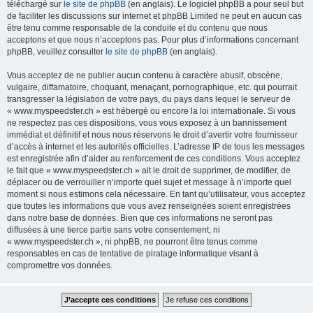
téléchargé sur
le site de phpBB
(en anglais). Le logiciel phpBB a pour seul but
de faciliter les discussions sur internet et phpBB Limited ne peut en aucun cas
être tenu comme responsable de la conduite et du contenu que nous
acceptons et que nous n’acceptons pas. Pour plus d’informations concernant
phpBB, veuillez consulter
le site de phpBB
(en anglais).
Vous acceptez de ne publier aucun contenu à caractère abusif, obscène,
vulgaire, diffamatoire, choquant, menaçant, pornographique, etc. qui pourrait
transgresser la législation de votre pays, du pays dans lequel le serveur de
« www.myspeedster.ch » est hébergé ou encore la loi internationale. Si vous
ne respectez pas ces dispositions, vous vous exposez à un bannissement
immédiat et définitif et nous nous réservons le droit d’avertir votre fournisseur
d’accès à internet et les autorités officielles. L’adresse IP de tous les messages
est enregistrée afin d’aider au renforcement de ces conditions. Vous acceptez
le fait que « www.myspeedster.ch » ait le droit de supprimer, de modifier, de
déplacer ou de verrouiller n’importe quel sujet et message à n’importe quel
moment si nous estimons cela nécessaire. En tant qu’utilisateur, vous acceptez
que toutes les informations que vous avez renseignées soient enregistrées
dans notre base de données. Bien que ces informations ne seront pas
diffusées à une tierce partie sans votre consentement, ni
« www.myspeedster.ch », ni phpBB, ne pourront être tenus comme
responsables en cas de tentative de piratage informatique visant à
compromettre vos données.