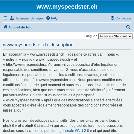
www.myspeedster.ch
Hébergeur d'images
FAQ
Connexion
R
Accueil du forum
e
Langue :
c
www.myspeedster.ch - Inscription
h
En accédant à « www.myspeedster.ch » (désigné ci-après par « nous »,
e
« notre », « nos », « www.myspeedster.ch » et
r
« http://www.myspeedster.ch/forums »), vous acceptez d’être légalement
responsable des conditions suivantes. Si vous n’acceptez pas d’être
c
légalement responsable de toutes les conditions suivantes, veuillez ne pas
h
utiliser et accéder à « www.myspeedster.ch ». Nous pouvons modifier ces
e
conditions à n’importe quel moment et nous essaierons de vous informer de
ces modifications, bien que nous vous conseillons de vérifier régulièrement
r
par vous-même. En effet, si vous continuez à participer à
« www.myspeedster.ch » après que des modifications aient été effectuées,
vous acceptez d’être légalement responsable des conditions modifiées et
mises à jour.
Nos forums sont développés par phpBB (désignés ci-après par « logiciel
phpBB » et « phpBB Limited ») qui est un logiciel de forum de discussions
déclaré sous la «
licence publique générale GNU 2.0
» et qui peut être