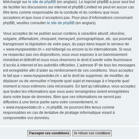
téléchargé sur
le site de phpBB
(en anglais). Le logiciel phpBB a pour seul but
de faciliter les discussions sur internet et phpBB Limited ne peut en aucun cas
être tenu comme responsable de la conduite et du contenu que nous
acceptons et que nous n’acceptons pas. Pour plus d’informations concernant
phpBB, veuillez consulter
le site de phpBB
(en anglais).
Vous acceptez de ne publier aucun contenu à caractère abusif, obscène,
vulgaire, diffamatoire, choquant, menaçant, pornographique, etc. qui pourrait
transgresser la législation de votre pays, du pays dans lequel le serveur de
« www.myspeedster.ch » est hébergé ou encore la loi internationale. Si vous
ne respectez pas ces dispositions, vous vous exposez à un bannissement
immédiat et définitif et nous nous réservons le droit d’avertir votre fournisseur
d’accès à internet et les autorités officielles. L’adresse IP de tous les messages
est enregistrée afin d’aider au renforcement de ces conditions. Vous acceptez
le fait que « www.myspeedster.ch » ait le droit de supprimer, de modifier, de
déplacer ou de verrouiller n’importe quel sujet et message à n’importe quel
moment si nous estimons cela nécessaire. En tant qu’utilisateur, vous acceptez
que toutes les informations que vous avez renseignées soient enregistrées
dans notre base de données. Bien que ces informations ne seront pas
diffusées à une tierce partie sans votre consentement, ni
« www.myspeedster.ch », ni phpBB, ne pourront être tenus comme
responsables en cas de tentative de piratage informatique visant à
compromettre vos données.