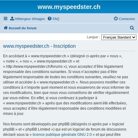
www.myspeedster.ch
Hébergeur d'images
FAQ
Connexion
R
Accueil du forum
e
Langue :
c
www.myspeedster.ch - Inscription
h
En accédant à « www.myspeedster.ch » (désigné ci-après par « nous »,
e
« notre », « nos », « www.myspeedster.ch » et
r
« http://www.myspeedster.ch/forums »), vous acceptez d’être légalement
responsable des conditions suivantes. Si vous n’acceptez pas d’être
c
légalement responsable de toutes les conditions suivantes, veuillez ne pas
h
utiliser et accéder à « www.myspeedster.ch ». Nous pouvons modifier ces
e
conditions à n’importe quel moment et nous essaierons de vous informer de
ces modifications, bien que nous vous conseillons de vérifier régulièrement
r
par vous-même. En effet, si vous continuez à participer à
« www.myspeedster.ch » après que des modifications aient été effectuées,
vous acceptez d’être légalement responsable des conditions modifiées et
mises à jour.
Nos forums sont développés par phpBB (désignés ci-après par « logiciel
phpBB » et « phpBB Limited ») qui est un logiciel de forum de discussions
déclaré sous la «
licence publique générale GNU 2.0
» et qui peut être