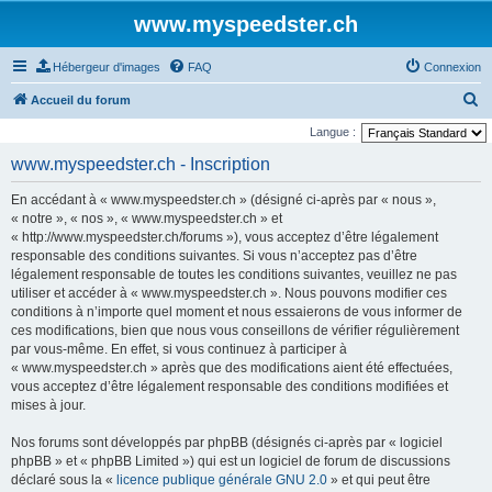
www.myspeedster.ch
Hébergeur d'images
FAQ
Connexion
R
Accueil du forum
e
Langue :
c
www.myspeedster.ch - Inscription
h
En accédant à « www.myspeedster.ch » (désigné ci-après par « nous »,
e
« notre », « nos », « www.myspeedster.ch » et
r
« http://www.myspeedster.ch/forums »), vous acceptez d’être légalement
responsable des conditions suivantes. Si vous n’acceptez pas d’être
c
légalement responsable de toutes les conditions suivantes, veuillez ne pas
h
utiliser et accéder à « www.myspeedster.ch ». Nous pouvons modifier ces
e
conditions à n’importe quel moment et nous essaierons de vous informer de
ces modifications, bien que nous vous conseillons de vérifier régulièrement
r
par vous-même. En effet, si vous continuez à participer à
« www.myspeedster.ch » après que des modifications aient été effectuées,
vous acceptez d’être légalement responsable des conditions modifiées et
mises à jour.
Nos forums sont développés par phpBB (désignés ci-après par « logiciel
phpBB » et « phpBB Limited ») qui est un logiciel de forum de discussions
déclaré sous la «
licence publique générale GNU 2.0
» et qui peut être