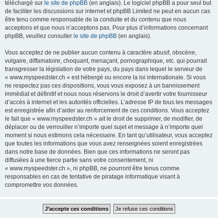
téléchargé sur
le site de phpBB
(en anglais). Le logiciel phpBB a pour seul but
de faciliter les discussions sur internet et phpBB Limited ne peut en aucun cas
être tenu comme responsable de la conduite et du contenu que nous
acceptons et que nous n’acceptons pas. Pour plus d’informations concernant
phpBB, veuillez consulter
le site de phpBB
(en anglais).
Vous acceptez de ne publier aucun contenu à caractère abusif, obscène,
vulgaire, diffamatoire, choquant, menaçant, pornographique, etc. qui pourrait
transgresser la législation de votre pays, du pays dans lequel le serveur de
« www.myspeedster.ch » est hébergé ou encore la loi internationale. Si vous
ne respectez pas ces dispositions, vous vous exposez à un bannissement
immédiat et définitif et nous nous réservons le droit d’avertir votre fournisseur
d’accès à internet et les autorités officielles. L’adresse IP de tous les messages
est enregistrée afin d’aider au renforcement de ces conditions. Vous acceptez
le fait que « www.myspeedster.ch » ait le droit de supprimer, de modifier, de
déplacer ou de verrouiller n’importe quel sujet et message à n’importe quel
moment si nous estimons cela nécessaire. En tant qu’utilisateur, vous acceptez
que toutes les informations que vous avez renseignées soient enregistrées
dans notre base de données. Bien que ces informations ne seront pas
diffusées à une tierce partie sans votre consentement, ni
« www.myspeedster.ch », ni phpBB, ne pourront être tenus comme
responsables en cas de tentative de piratage informatique visant à
compromettre vos données.