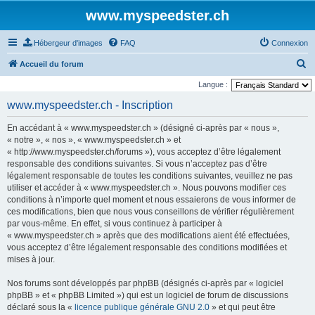
www.myspeedster.ch
Hébergeur d'images
FAQ
Connexion
R
Accueil du forum
e
Langue :
c
www.myspeedster.ch - Inscription
h
En accédant à « www.myspeedster.ch » (désigné ci-après par « nous »,
e
« notre », « nos », « www.myspeedster.ch » et
r
« http://www.myspeedster.ch/forums »), vous acceptez d’être légalement
responsable des conditions suivantes. Si vous n’acceptez pas d’être
c
légalement responsable de toutes les conditions suivantes, veuillez ne pas
h
utiliser et accéder à « www.myspeedster.ch ». Nous pouvons modifier ces
e
conditions à n’importe quel moment et nous essaierons de vous informer de
ces modifications, bien que nous vous conseillons de vérifier régulièrement
r
par vous-même. En effet, si vous continuez à participer à
« www.myspeedster.ch » après que des modifications aient été effectuées,
vous acceptez d’être légalement responsable des conditions modifiées et
mises à jour.
Nos forums sont développés par phpBB (désignés ci-après par « logiciel
phpBB » et « phpBB Limited ») qui est un logiciel de forum de discussions
déclaré sous la «
licence publique générale GNU 2.0
» et qui peut être