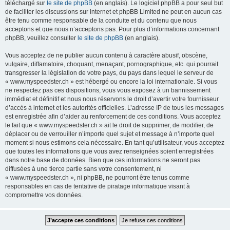
téléchargé sur
le site de phpBB
(en anglais). Le logiciel phpBB a pour seul but
de faciliter les discussions sur internet et phpBB Limited ne peut en aucun cas
être tenu comme responsable de la conduite et du contenu que nous
acceptons et que nous n’acceptons pas. Pour plus d’informations concernant
phpBB, veuillez consulter
le site de phpBB
(en anglais).
Vous acceptez de ne publier aucun contenu à caractère abusif, obscène,
vulgaire, diffamatoire, choquant, menaçant, pornographique, etc. qui pourrait
transgresser la législation de votre pays, du pays dans lequel le serveur de
« www.myspeedster.ch » est hébergé ou encore la loi internationale. Si vous
ne respectez pas ces dispositions, vous vous exposez à un bannissement
immédiat et définitif et nous nous réservons le droit d’avertir votre fournisseur
d’accès à internet et les autorités officielles. L’adresse IP de tous les messages
est enregistrée afin d’aider au renforcement de ces conditions. Vous acceptez
le fait que « www.myspeedster.ch » ait le droit de supprimer, de modifier, de
déplacer ou de verrouiller n’importe quel sujet et message à n’importe quel
moment si nous estimons cela nécessaire. En tant qu’utilisateur, vous acceptez
que toutes les informations que vous avez renseignées soient enregistrées
dans notre base de données. Bien que ces informations ne seront pas
diffusées à une tierce partie sans votre consentement, ni
« www.myspeedster.ch », ni phpBB, ne pourront être tenus comme
responsables en cas de tentative de piratage informatique visant à
compromettre vos données.