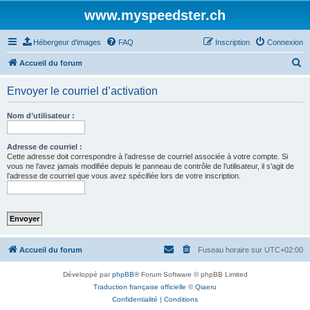
www.myspeedster.ch
Hébergeur d'images
FAQ
Inscription
Connexion
R
Accueil du forum
e
Envoyer le courriel d’activation
c
h
Nom d’utilisateur :
e
r
Adresse de courriel :
Cette adresse doit correspondre à l’adresse de courriel associée à votre compte. Si
c
vous ne l’avez jamais modifiée depuis le panneau de contrôle de l’utilisateur, il s’agit de
l’adresse de courriel que vous avez spécifiée lors de votre inscription.
h
e
r
Accueil du forum
Fuseau horaire sur
UTC+02:00
Développé par
phpBB
® Forum Software © phpBB Limited
Traduction française officielle
©
Qiaeru
Confidentialité
|
Conditions