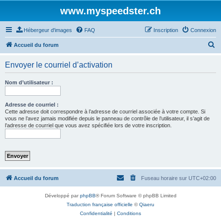
www.myspeedster.ch
Hébergeur d'images
FAQ
Inscription
Connexion
R
Accueil du forum
e
Envoyer le courriel d’activation
c
h
Nom d’utilisateur :
e
r
Adresse de courriel :
Cette adresse doit correspondre à l’adresse de courriel associée à votre compte. Si
c
vous ne l’avez jamais modifiée depuis le panneau de contrôle de l’utilisateur, il s’agit de
l’adresse de courriel que vous avez spécifiée lors de votre inscription.
h
e
r
Accueil du forum
Fuseau horaire sur
UTC+02:00
Développé par
phpBB
® Forum Software © phpBB Limited
Traduction française officielle
©
Qiaeru
Confidentialité
|
Conditions