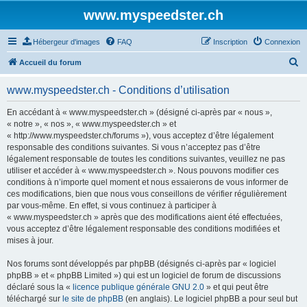
www.myspeedster.ch
Hébergeur d'images
FAQ
Inscription
Connexion
R
Accueil du forum
e
www.myspeedster.ch - Conditions d’utilisation
c
h
En accédant à « www.myspeedster.ch » (désigné ci-après par « nous »,
« notre », « nos », « www.myspeedster.ch » et
e
« http://www.myspeedster.ch/forums »), vous acceptez d’être légalement
r
responsable des conditions suivantes. Si vous n’acceptez pas d’être
légalement responsable de toutes les conditions suivantes, veuillez ne pas
c
utiliser et accéder à « www.myspeedster.ch ». Nous pouvons modifier ces
h
conditions à n’importe quel moment et nous essaierons de vous informer de
ces modifications, bien que nous vous conseillons de vérifier régulièrement
e
par vous-même. En effet, si vous continuez à participer à
r
« www.myspeedster.ch » après que des modifications aient été effectuées,
vous acceptez d’être légalement responsable des conditions modifiées et
mises à jour.
Nos forums sont développés par phpBB (désignés ci-après par « logiciel
phpBB » et « phpBB Limited ») qui est un logiciel de forum de discussions
déclaré sous la «
licence publique générale GNU 2.0
» et qui peut être
téléchargé sur
le site de phpBB
(en anglais). Le logiciel phpBB a pour seul but