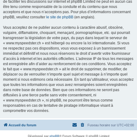
de faciliter les discussions sur internet et phpBB Limited ne peut en aucun cas
être tenu comme responsable de la conduite et du contenu que nous
acceptons et que nous n’acceptons pas. Pour plus d’informations concernant
phpBB, veuillez consulter
le site de phpBB
(en anglais).
Vous acceptez de ne publier aucun contenu à caractère abusif, obscène,
vulgaire, diffamatoire, choquant, menaçant, pornographique, etc. qui pourrait
transgresser la législation de votre pays, du pays dans lequel le serveur de
« www.myspeedster.ch » est hébergé ou encore la loi internationale. Si vous
ne respectez pas ces dispositions, vous vous exposez à un bannissement
immédiat et définitif et nous nous réservons le droit d’avertir votre fournisseur
d’accès à internet et les autorités officielles. L’adresse IP de tous les messages
est enregistrée afin d’aider au renforcement de ces conditions. Vous acceptez
le fait que « www.myspeedster.ch » ait le droit de supprimer, de modifier, de
déplacer ou de verrouiller n’importe quel sujet et message à n’importe quel
moment si nous estimons cela nécessaire. En tant qu’utilisateur, vous acceptez
que toutes les informations que vous avez renseignées soient enregistrées
dans notre base de données. Bien que ces informations ne seront pas
diffusées à une tierce partie sans votre consentement, ni
« www.myspeedster.ch », ni phpBB, ne pourront être tenus comme
responsables en cas de tentative de piratage informatique visant à
compromettre vos données.
Accueil du forum
Fuseau horaire sur
UTC+02:00
Développé par
phpBB
® Forum Software © phpBB Limited