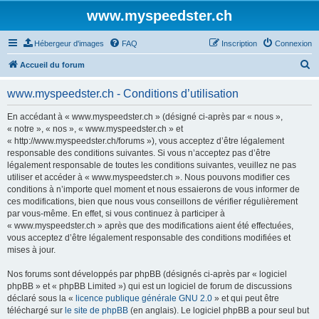
www.myspeedster.ch
Hébergeur d'images
FAQ
Inscription
Connexion
R
Accueil du forum
e
www.myspeedster.ch - Conditions d’utilisation
c
h
En accédant à « www.myspeedster.ch » (désigné ci-après par « nous »,
« notre », « nos », « www.myspeedster.ch » et
e
« http://www.myspeedster.ch/forums »), vous acceptez d’être légalement
r
responsable des conditions suivantes. Si vous n’acceptez pas d’être
légalement responsable de toutes les conditions suivantes, veuillez ne pas
c
utiliser et accéder à « www.myspeedster.ch ». Nous pouvons modifier ces
h
conditions à n’importe quel moment et nous essaierons de vous informer de
ces modifications, bien que nous vous conseillons de vérifier régulièrement
e
par vous-même. En effet, si vous continuez à participer à
r
« www.myspeedster.ch » après que des modifications aient été effectuées,
vous acceptez d’être légalement responsable des conditions modifiées et
mises à jour.
Nos forums sont développés par phpBB (désignés ci-après par « logiciel
phpBB » et « phpBB Limited ») qui est un logiciel de forum de discussions
déclaré sous la «
licence publique générale GNU 2.0
» et qui peut être
téléchargé sur
le site de phpBB
(en anglais). Le logiciel phpBB a pour seul but