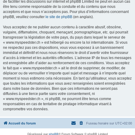
de faciliter les discussions sur internet et phpBB Limited ne peut en aucun cas
être tenu comme responsable de la conduite et du contenu que nous
acceptons et que nous n’acceptons pas. Pour plus d’informations concernant
phpBB, veuillez consulter
le site de phpBB
(en anglais).
Vous acceptez de ne publier aucun contenu à caractère abusif, obscène,
vulgaire, diffamatoire, choquant, menaçant, pornographique, etc. qui pourrait
transgresser la législation de votre pays, du pays dans lequel le serveur de
« www.myspeedster.ch » est hébergé ou encore la loi internationale. Si vous
ne respectez pas ces dispositions, vous vous exposez à un bannissement
immédiat et définitif et nous nous réservons le droit d’avertir votre fournisseur
d’accès à internet et les autorités officielles. L’adresse IP de tous les messages
est enregistrée afin d’aider au renforcement de ces conditions. Vous acceptez
le fait que « www.myspeedster.ch » ait le droit de supprimer, de modifier, de
déplacer ou de verrouiller n’importe quel sujet et message à n’importe quel
moment si nous estimons cela nécessaire. En tant qu’utilisateur, vous acceptez
que toutes les informations que vous avez renseignées soient enregistrées
dans notre base de données. Bien que ces informations ne seront pas
diffusées à une tierce partie sans votre consentement, ni
« www.myspeedster.ch », ni phpBB, ne pourront être tenus comme
responsables en cas de tentative de piratage informatique visant à
compromettre vos données.
Accueil du forum
Fuseau horaire sur
UTC+02:00
Développé par
phpBB
® Forum Software © phpBB Limited