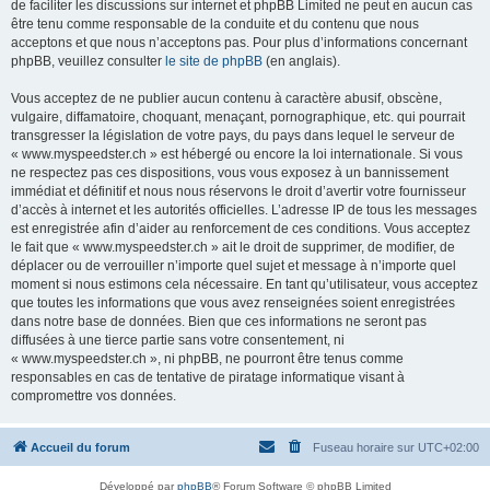
de faciliter les discussions sur internet et phpBB Limited ne peut en aucun cas
être tenu comme responsable de la conduite et du contenu que nous
acceptons et que nous n’acceptons pas. Pour plus d’informations concernant
phpBB, veuillez consulter
le site de phpBB
(en anglais).
Vous acceptez de ne publier aucun contenu à caractère abusif, obscène,
vulgaire, diffamatoire, choquant, menaçant, pornographique, etc. qui pourrait
transgresser la législation de votre pays, du pays dans lequel le serveur de
« www.myspeedster.ch » est hébergé ou encore la loi internationale. Si vous
ne respectez pas ces dispositions, vous vous exposez à un bannissement
immédiat et définitif et nous nous réservons le droit d’avertir votre fournisseur
d’accès à internet et les autorités officielles. L’adresse IP de tous les messages
est enregistrée afin d’aider au renforcement de ces conditions. Vous acceptez
le fait que « www.myspeedster.ch » ait le droit de supprimer, de modifier, de
déplacer ou de verrouiller n’importe quel sujet et message à n’importe quel
moment si nous estimons cela nécessaire. En tant qu’utilisateur, vous acceptez
que toutes les informations que vous avez renseignées soient enregistrées
dans notre base de données. Bien que ces informations ne seront pas
diffusées à une tierce partie sans votre consentement, ni
« www.myspeedster.ch », ni phpBB, ne pourront être tenus comme
responsables en cas de tentative de piratage informatique visant à
compromettre vos données.
Accueil du forum
Fuseau horaire sur
UTC+02:00
Développé par
phpBB
® Forum Software © phpBB Limited