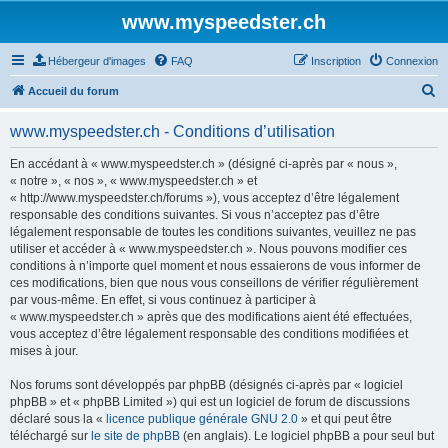
www.myspeedster.ch
Hébergeur d'images
FAQ
Inscription
Connexion
R
Accueil du forum
e
www.myspeedster.ch - Conditions d’utilisation
c
h
En accédant à « www.myspeedster.ch » (désigné ci-après par « nous »,
« notre », « nos », « www.myspeedster.ch » et
e
« http://www.myspeedster.ch/forums »), vous acceptez d’être légalement
r
responsable des conditions suivantes. Si vous n’acceptez pas d’être
légalement responsable de toutes les conditions suivantes, veuillez ne pas
c
utiliser et accéder à « www.myspeedster.ch ». Nous pouvons modifier ces
h
conditions à n’importe quel moment et nous essaierons de vous informer de
ces modifications, bien que nous vous conseillons de vérifier régulièrement
e
par vous-même. En effet, si vous continuez à participer à
r
« www.myspeedster.ch » après que des modifications aient été effectuées,
vous acceptez d’être légalement responsable des conditions modifiées et
mises à jour.
Nos forums sont développés par phpBB (désignés ci-après par « logiciel
phpBB » et « phpBB Limited ») qui est un logiciel de forum de discussions
déclaré sous la «
licence publique générale GNU 2.0
» et qui peut être
téléchargé sur
le site de phpBB
(en anglais). Le logiciel phpBB a pour seul but