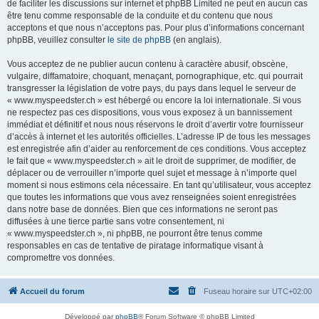
de faciliter les discussions sur internet et phpBB Limited ne peut en aucun cas
être tenu comme responsable de la conduite et du contenu que nous
acceptons et que nous n’acceptons pas. Pour plus d’informations concernant
phpBB, veuillez consulter
le site de phpBB
(en anglais).
Vous acceptez de ne publier aucun contenu à caractère abusif, obscène,
vulgaire, diffamatoire, choquant, menaçant, pornographique, etc. qui pourrait
transgresser la législation de votre pays, du pays dans lequel le serveur de
« www.myspeedster.ch » est hébergé ou encore la loi internationale. Si vous
ne respectez pas ces dispositions, vous vous exposez à un bannissement
immédiat et définitif et nous nous réservons le droit d’avertir votre fournisseur
d’accès à internet et les autorités officielles. L’adresse IP de tous les messages
est enregistrée afin d’aider au renforcement de ces conditions. Vous acceptez
le fait que « www.myspeedster.ch » ait le droit de supprimer, de modifier, de
déplacer ou de verrouiller n’importe quel sujet et message à n’importe quel
moment si nous estimons cela nécessaire. En tant qu’utilisateur, vous acceptez
que toutes les informations que vous avez renseignées soient enregistrées
dans notre base de données. Bien que ces informations ne seront pas
diffusées à une tierce partie sans votre consentement, ni
« www.myspeedster.ch », ni phpBB, ne pourront être tenus comme
responsables en cas de tentative de piratage informatique visant à
compromettre vos données.
Accueil du forum
Fuseau horaire sur
UTC+02:00
Développé par
phpBB
® Forum Software © phpBB Limited