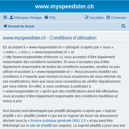
www.myspeedster.ch
Hébergeur d'images
FAQ
Inscription
Connexion
R
Accueil du forum
e
www.myspeedster.ch - Conditions d’utilisation
c
h
En accédant à « www.myspeedster.ch » (désigné ci-après par « nous »,
« notre », « nos », « www.myspeedster.ch » et
e
« http://www.myspeedster.ch/forums »), vous acceptez d’être légalement
r
responsable des conditions suivantes. Si vous n’acceptez pas d’être
légalement responsable de toutes les conditions suivantes, veuillez ne pas
c
utiliser et accéder à « www.myspeedster.ch ». Nous pouvons modifier ces
h
conditions à n’importe quel moment et nous essaierons de vous informer de
ces modifications, bien que nous vous conseillons de vérifier régulièrement
e
par vous-même. En effet, si vous continuez à participer à
r
« www.myspeedster.ch » après que des modifications aient été effectuées,
vous acceptez d’être légalement responsable des conditions modifiées et
mises à jour.
Nos forums sont développés par phpBB (désignés ci-après par « logiciel
phpBB » et « phpBB Limited ») qui est un logiciel de forum de discussions
déclaré sous la «
licence publique générale GNU 2.0
» et qui peut être
téléchargé sur
le site de phpBB
(en anglais). Le logiciel phpBB a pour seul but