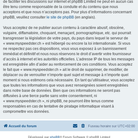
de faciliter les discussions sur internet et phpBB Limited ne peut en aucun cas
être tenu comme responsable de la conduite et du contenu que nous
acceptons et que nous n’acceptons pas. Pour plus d’informations concernant
phpBB, veuillez consulter
le site de phpBB
(en anglais).
Vous acceptez de ne publier aucun contenu à caractère abusif, obscène,
vulgaire, diffamatoire, choquant, menaçant, pornographique, etc. qui pourrait
transgresser la législation de votre pays, du pays dans lequel le serveur de
« www.myspeedster.ch » est hébergé ou encore la loi internationale. Si vous
ne respectez pas ces dispositions, vous vous exposez à un bannissement
immédiat et définitif et nous nous réservons le droit d’avertir votre fournisseur
d’accès à internet et les autorités officielles. L’adresse IP de tous les messages
est enregistrée afin d’aider au renforcement de ces conditions. Vous acceptez
le fait que « www.myspeedster.ch » ait le droit de supprimer, de modifier, de
déplacer ou de verrouiller n’importe quel sujet et message à n’importe quel
moment si nous estimons cela nécessaire. En tant qu’utilisateur, vous acceptez
que toutes les informations que vous avez renseignées soient enregistrées
dans notre base de données. Bien que ces informations ne seront pas
diffusées à une tierce partie sans votre consentement, ni
« www.myspeedster.ch », ni phpBB, ne pourront être tenus comme
responsables en cas de tentative de piratage informatique visant à
compromettre vos données.
Accueil du forum
Fuseau horaire sur
UTC+02:00
Développé par
phpBB
® Forum Software © phpBB Limited