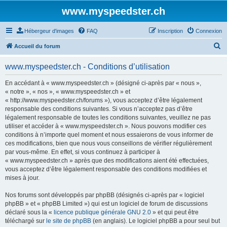
www.myspeedster.ch
Hébergeur d'images
FAQ
Inscription
Connexion
R
Accueil du forum
e
www.myspeedster.ch - Conditions d’utilisation
c
h
En accédant à « www.myspeedster.ch » (désigné ci-après par « nous »,
« notre », « nos », « www.myspeedster.ch » et
e
« http://www.myspeedster.ch/forums »), vous acceptez d’être légalement
r
responsable des conditions suivantes. Si vous n’acceptez pas d’être
légalement responsable de toutes les conditions suivantes, veuillez ne pas
c
utiliser et accéder à « www.myspeedster.ch ». Nous pouvons modifier ces
h
conditions à n’importe quel moment et nous essaierons de vous informer de
ces modifications, bien que nous vous conseillons de vérifier régulièrement
e
par vous-même. En effet, si vous continuez à participer à
r
« www.myspeedster.ch » après que des modifications aient été effectuées,
vous acceptez d’être légalement responsable des conditions modifiées et
mises à jour.
Nos forums sont développés par phpBB (désignés ci-après par « logiciel
phpBB » et « phpBB Limited ») qui est un logiciel de forum de discussions
déclaré sous la «
licence publique générale GNU 2.0
» et qui peut être
téléchargé sur
le site de phpBB
(en anglais). Le logiciel phpBB a pour seul but