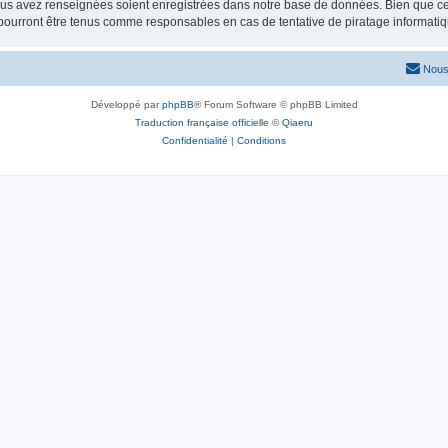
vous avez renseignées soient enregistrées dans notre base de données. Bien que ces
pourront être tenus comme responsables en cas de tentative de piratage informati
Nous
Développé par
phpBB
® Forum Software © phpBB Limited
Traduction française officielle
©
Qiaeru
Confidentialité
|
Conditions