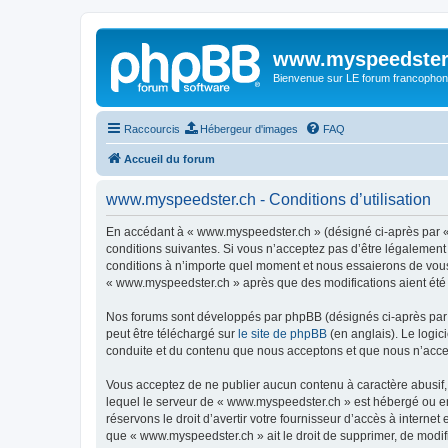
www.myspeedster
Bienvenue sur LE forum francophon
Raccourcis
Hébergeur d'images
FAQ
Accueil du forum
www.myspeedster.ch - Conditions d’utilisation
En accédant à « www.myspeedster.ch » (désigné ci-après par « 
conditions suivantes. Si vous n’acceptez pas d’être légalement
conditions à n’importe quel moment et nous essaierons de vous 
« www.myspeedster.ch » après que des modifications aient été 
Nos forums sont développés par phpBB (désignés ci-après par «
peut être téléchargé sur
le site de phpBB
(en anglais). Le logic
conduite et du contenu que nous acceptons et que nous n’acce
Vous acceptez de ne publier aucun contenu à caractère abusif, 
lequel le serveur de « www.myspeedster.ch » est hébergé ou enc
réservons le droit d’avertir votre fournisseur d’accès à internet
que « www.myspeedster.ch » ait le droit de supprimer, de modif