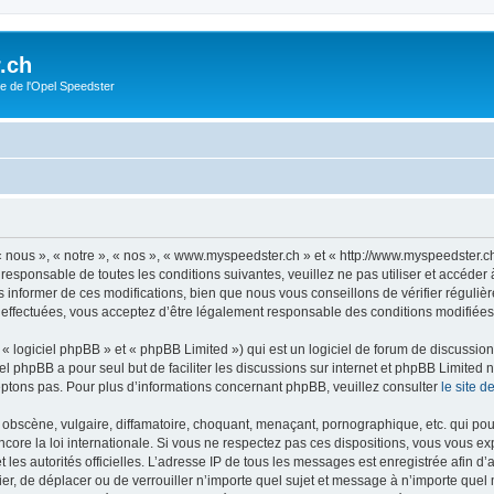
.ch
e de l'Opel Speedster
nous », « notre », « nos », « www.myspeedster.ch » et « http://www.myspeedster.c
 responsable de toutes les conditions suivantes, veuillez ne pas utiliser et accéd
informer de ces modifications, bien que nous vous conseillons de vérifier régulièr
effectuées, vous acceptez d’être légalement responsable des conditions modifiées 
 logiciel phpBB » et « phpBB Limited ») qui est un logiciel de forum de discussio
iel phpBB a pour seul but de faciliter les discussions sur internet et phpBB Limit
ptons pas. Pour plus d’informations concernant phpBB, veuillez consulter
le site 
obscène, vulgaire, diffamatoire, choquant, menaçant, pornographique, etc. qui pourr
ore la loi internationale. Si vous ne respectez pas ces dispositions, vous vous ex
 et les autorités officielles. L’adresse IP de tous les messages est enregistrée afin 
ier, de déplacer ou de verrouiller n’importe quel sujet et message à n’importe que