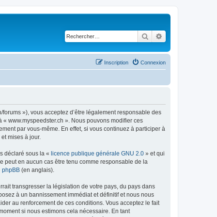
Rechercher
Recherche avancé
Inscription
Connexion
h/forums »), vous acceptez d’être légalement responsable des
er à « www.myspeedster.ch ». Nous pouvons modifier ces
ement par vous-même. En effet, si vous continuez à participer à
et mises à jour.
ns déclaré sous la «
licence publique générale GNU 2.0
» et qui
ed ne peut en aucun cas être tenu comme responsable de la
de phpBB
(en anglais).
ait transgresser la législation de votre pays, du pays dans
posez à un bannissement immédiat et définitif et nous nous
d’aider au renforcement de ces conditions. Vous acceptez le fait
l moment si nous estimons cela nécessaire. En tant