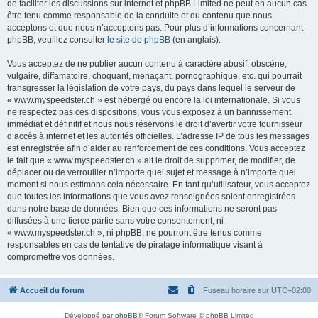
de faciliter les discussions sur internet et phpBB Limited ne peut en aucun cas
être tenu comme responsable de la conduite et du contenu que nous
acceptons et que nous n’acceptons pas. Pour plus d’informations concernant
phpBB, veuillez consulter
le site de phpBB
(en anglais).
Vous acceptez de ne publier aucun contenu à caractère abusif, obscène,
vulgaire, diffamatoire, choquant, menaçant, pornographique, etc. qui pourrait
transgresser la législation de votre pays, du pays dans lequel le serveur de
« www.myspeedster.ch » est hébergé ou encore la loi internationale. Si vous
ne respectez pas ces dispositions, vous vous exposez à un bannissement
immédiat et définitif et nous nous réservons le droit d’avertir votre fournisseur
d’accès à internet et les autorités officielles. L’adresse IP de tous les messages
est enregistrée afin d’aider au renforcement de ces conditions. Vous acceptez
le fait que « www.myspeedster.ch » ait le droit de supprimer, de modifier, de
déplacer ou de verrouiller n’importe quel sujet et message à n’importe quel
moment si nous estimons cela nécessaire. En tant qu’utilisateur, vous acceptez
que toutes les informations que vous avez renseignées soient enregistrées
dans notre base de données. Bien que ces informations ne seront pas
diffusées à une tierce partie sans votre consentement, ni
« www.myspeedster.ch », ni phpBB, ne pourront être tenus comme
responsables en cas de tentative de piratage informatique visant à
compromettre vos données.
Accueil du forum
Fuseau horaire sur
UTC+02:00
Développé par
phpBB
® Forum Software © phpBB Limited