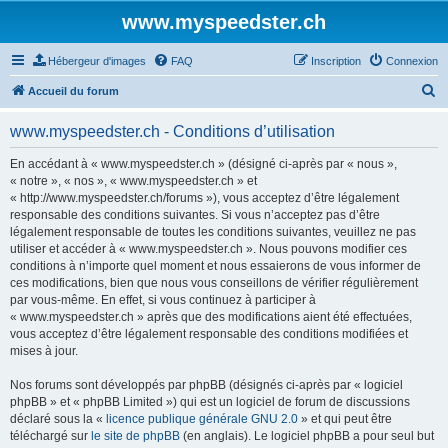
www.myspeedster.ch
Hébergeur d'images
FAQ
Inscription
Connexion
R
Accueil du forum
e
www.myspeedster.ch - Conditions d’utilisation
c
h
En accédant à « www.myspeedster.ch » (désigné ci-après par « nous »,
« notre », « nos », « www.myspeedster.ch » et
e
« http://www.myspeedster.ch/forums »), vous acceptez d’être légalement
r
responsable des conditions suivantes. Si vous n’acceptez pas d’être
légalement responsable de toutes les conditions suivantes, veuillez ne pas
c
utiliser et accéder à « www.myspeedster.ch ». Nous pouvons modifier ces
h
conditions à n’importe quel moment et nous essaierons de vous informer de
ces modifications, bien que nous vous conseillons de vérifier régulièrement
e
par vous-même. En effet, si vous continuez à participer à
r
« www.myspeedster.ch » après que des modifications aient été effectuées,
vous acceptez d’être légalement responsable des conditions modifiées et
mises à jour.
Nos forums sont développés par phpBB (désignés ci-après par « logiciel
phpBB » et « phpBB Limited ») qui est un logiciel de forum de discussions
déclaré sous la «
licence publique générale GNU 2.0
» et qui peut être
téléchargé sur
le site de phpBB
(en anglais). Le logiciel phpBB a pour seul but