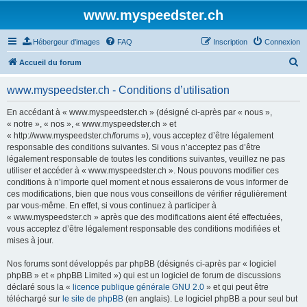
www.myspeedster.ch
Hébergeur d'images
FAQ
Inscription
Connexion
R
Accueil du forum
e
www.myspeedster.ch - Conditions d’utilisation
c
h
En accédant à « www.myspeedster.ch » (désigné ci-après par « nous »,
« notre », « nos », « www.myspeedster.ch » et
e
« http://www.myspeedster.ch/forums »), vous acceptez d’être légalement
r
responsable des conditions suivantes. Si vous n’acceptez pas d’être
légalement responsable de toutes les conditions suivantes, veuillez ne pas
c
utiliser et accéder à « www.myspeedster.ch ». Nous pouvons modifier ces
h
conditions à n’importe quel moment et nous essaierons de vous informer de
ces modifications, bien que nous vous conseillons de vérifier régulièrement
e
par vous-même. En effet, si vous continuez à participer à
r
« www.myspeedster.ch » après que des modifications aient été effectuées,
vous acceptez d’être légalement responsable des conditions modifiées et
mises à jour.
Nos forums sont développés par phpBB (désignés ci-après par « logiciel
phpBB » et « phpBB Limited ») qui est un logiciel de forum de discussions
déclaré sous la «
licence publique générale GNU 2.0
» et qui peut être
téléchargé sur
le site de phpBB
(en anglais). Le logiciel phpBB a pour seul but