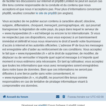
de faciliter les discussions sur internet et phpBB Limited ne peut en aucun cas
être tenu comme responsable de la conduite et du contenu que nous
acceptons et que nous n’acceptons pas. Pour plus d’informations concernant
phpBB, veuillez consulter
le site de phpBB
(en anglais).
Vous acceptez de ne publier aucun contenu à caractère abusif, obscène,
vulgaire, diffamatoire, choquant, menaçant, pornographique, etc. qui pourrait
transgresser la législation de votre pays, du pays dans lequel le serveur de
« www.myspeedster.ch » est hébergé ou encore la loi internationale. Si vous
ne respectez pas ces dispositions, vous vous exposez à un bannissement
immédiat et définitif et nous nous réservons le droit d’avertir votre fournisseur
d’accès à internet et les autorités officielles. L’adresse IP de tous les messages
est enregistrée afin d’aider au renforcement de ces conditions. Vous acceptez
le fait que « www.myspeedster.ch » ait le droit de supprimer, de modifier, de
déplacer ou de verrouiller n’importe quel sujet et message à n’importe quel
moment si nous estimons cela nécessaire. En tant qu’utilisateur, vous acceptez
que toutes les informations que vous avez renseignées soient enregistrées
dans notre base de données. Bien que ces informations ne seront pas
diffusées à une tierce partie sans votre consentement, ni
« www.myspeedster.ch », ni phpBB, ne pourront être tenus comme
responsables en cas de tentative de piratage informatique visant à
compromettre vos données.
Accueil du forum
Fuseau horaire sur
UTC+02:00
Développé par
phpBB
® Forum Software © phpBB Limited