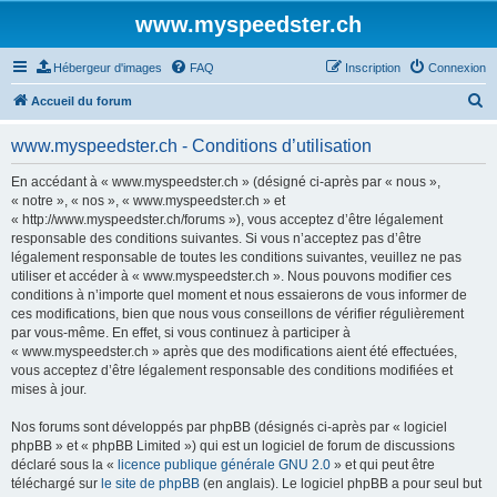
www.myspeedster.ch
Hébergeur d'images
FAQ
Inscription
Connexion
R
Accueil du forum
e
www.myspeedster.ch - Conditions d’utilisation
c
h
En accédant à « www.myspeedster.ch » (désigné ci-après par « nous »,
« notre », « nos », « www.myspeedster.ch » et
e
« http://www.myspeedster.ch/forums »), vous acceptez d’être légalement
r
responsable des conditions suivantes. Si vous n’acceptez pas d’être
légalement responsable de toutes les conditions suivantes, veuillez ne pas
c
utiliser et accéder à « www.myspeedster.ch ». Nous pouvons modifier ces
h
conditions à n’importe quel moment et nous essaierons de vous informer de
ces modifications, bien que nous vous conseillons de vérifier régulièrement
e
par vous-même. En effet, si vous continuez à participer à
r
« www.myspeedster.ch » après que des modifications aient été effectuées,
vous acceptez d’être légalement responsable des conditions modifiées et
mises à jour.
Nos forums sont développés par phpBB (désignés ci-après par « logiciel
phpBB » et « phpBB Limited ») qui est un logiciel de forum de discussions
déclaré sous la «
licence publique générale GNU 2.0
» et qui peut être
téléchargé sur
le site de phpBB
(en anglais). Le logiciel phpBB a pour seul but