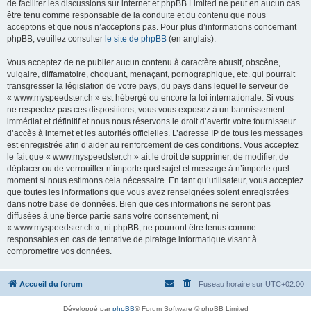
de faciliter les discussions sur internet et phpBB Limited ne peut en aucun cas
être tenu comme responsable de la conduite et du contenu que nous
acceptons et que nous n’acceptons pas. Pour plus d’informations concernant
phpBB, veuillez consulter
le site de phpBB
(en anglais).
Vous acceptez de ne publier aucun contenu à caractère abusif, obscène,
vulgaire, diffamatoire, choquant, menaçant, pornographique, etc. qui pourrait
transgresser la législation de votre pays, du pays dans lequel le serveur de
« www.myspeedster.ch » est hébergé ou encore la loi internationale. Si vous
ne respectez pas ces dispositions, vous vous exposez à un bannissement
immédiat et définitif et nous nous réservons le droit d’avertir votre fournisseur
d’accès à internet et les autorités officielles. L’adresse IP de tous les messages
est enregistrée afin d’aider au renforcement de ces conditions. Vous acceptez
le fait que « www.myspeedster.ch » ait le droit de supprimer, de modifier, de
déplacer ou de verrouiller n’importe quel sujet et message à n’importe quel
moment si nous estimons cela nécessaire. En tant qu’utilisateur, vous acceptez
que toutes les informations que vous avez renseignées soient enregistrées
dans notre base de données. Bien que ces informations ne seront pas
diffusées à une tierce partie sans votre consentement, ni
« www.myspeedster.ch », ni phpBB, ne pourront être tenus comme
responsables en cas de tentative de piratage informatique visant à
compromettre vos données.
Accueil du forum
Fuseau horaire sur
UTC+02:00
Développé par
phpBB
® Forum Software © phpBB Limited