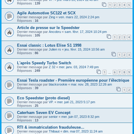
Réponses :
139
1
2
3
4
5
Agile Automotive SC122 et SCX
Dernier message par
Zing
«
ven. mars 22, 2024 2:24 pm
Réponses :
16
Article de presse sur le Speedster
Dernier message par
Ancobru
«
sam. févr. 17, 2024 10:24 pm
Réponses :
105
1
2
3
4
Essai classic : Lotus Elise S1 1998
Dernier message par
Julien rs
«
jeu. févr. 15, 2024 10:56 am
Réponses :
86
1
2
3
L'après Speedy Turbo Switch
Dernier message par
Z 32
«
mer. janv. 03, 2024 7:49 pm
Réponses :
249
1
6
7
8
9
…
Essai Tesla roadster - Première européenne pour l'électrique
Dernier message par
blacksrookie
«
mar. nov. 28, 2023 12:26 am
Réponses :
39
1
2
Eco Speedster (proto diesel)
Dernier message par
VP.
«
mer. juin 21, 2023 5:17 pm
Réponses :
25
Caterham Seven EV Concept
Dernier message par
senior
«
mer. juin 07, 2023 8:32 pm
Réponses :
13
RTI & immatriculation frauduleuse...
Dernier message par
Thibaut
«
dim. mai 07, 2023 11:24 am