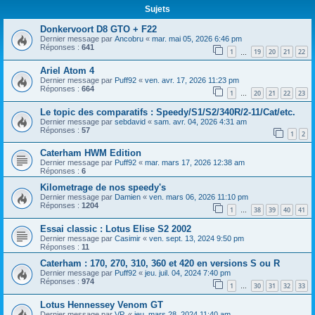
Sujets
Donkervoort D8 GTO + F22
Dernier message par
Ancobru
«
mar. mai 05, 2026 6:46 pm
Réponses :
641
1
19
20
21
22
…
Ariel Atom 4
Dernier message par
Puff92
«
ven. avr. 17, 2026 11:23 pm
Réponses :
664
1
20
21
22
23
…
Le topic des comparatifs : Speedy/S1/S2/340R/2-11/Cat/etc.
Dernier message par
sebdavid
«
sam. avr. 04, 2026 4:31 am
Réponses :
57
1
2
Caterham HWM Edition
Dernier message par
Puff92
«
mar. mars 17, 2026 12:38 am
Réponses :
6
Kilometrage de nos speedy's
Dernier message par
Damien
«
ven. mars 06, 2026 11:10 pm
Réponses :
1204
1
38
39
40
41
…
Essai classic : Lotus Elise S2 2002
Dernier message par
Casimir
«
ven. sept. 13, 2024 9:50 pm
Réponses :
11
Caterham : 170, 270, 310, 360 et 420 en versions S ou R
Dernier message par
Puff92
«
jeu. juil. 04, 2024 7:40 pm
Réponses :
974
1
30
31
32
33
…
Lotus Hennessey Venom GT
Dernier message par
VP.
«
jeu. mars 28, 2024 11:40 am