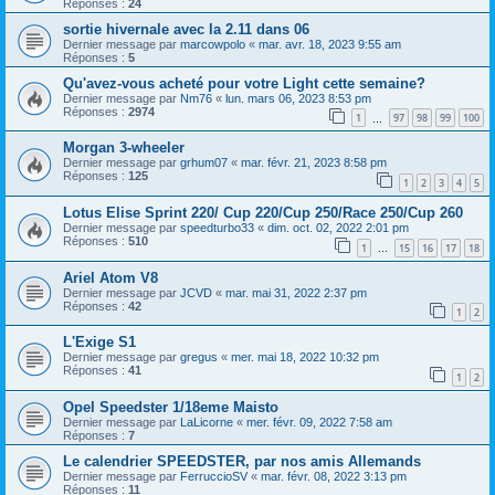
Réponses :
24
sortie hivernale avec la 2.11 dans 06
Dernier message par
marcowpolo
«
mar. avr. 18, 2023 9:55 am
Réponses :
5
Qu'avez-vous acheté pour votre Light cette semaine?
Dernier message par
Nm76
«
lun. mars 06, 2023 8:53 pm
Réponses :
2974
1
97
98
99
100
…
Morgan 3-wheeler
Dernier message par
grhum07
«
mar. févr. 21, 2023 8:58 pm
Réponses :
125
1
2
3
4
5
Lotus Elise Sprint 220/ Cup 220/Cup 250/Race 250/Cup 260
Dernier message par
speedturbo33
«
dim. oct. 02, 2022 2:01 pm
Réponses :
510
1
15
16
17
18
…
Ariel Atom V8
Dernier message par
JCVD
«
mar. mai 31, 2022 2:37 pm
Réponses :
42
1
2
L'Exige S1
Dernier message par
gregus
«
mer. mai 18, 2022 10:32 pm
Réponses :
41
1
2
Opel Speedster 1/18eme Maisto
Dernier message par
LaLicorne
«
mer. févr. 09, 2022 7:58 am
Réponses :
7
Le calendrier SPEEDSTER, par nos amis Allemands
Dernier message par
FerruccioSV
«
mar. févr. 08, 2022 3:13 pm
Réponses :
11