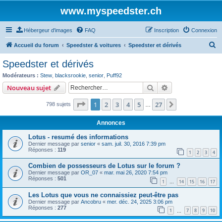
www.myspeedster.ch
Hébergeur d'images
FAQ
Inscription
Connexion
R
Accueil du forum
Speedster & voitures
Speedster et dérivés
e
Speedster et dérivés
c
Modérateurs :
Stew
,
blacksrookie
,
senior
,
Puff92
h
Rechercher
Recherche avanc
Nouveau sujet
e
Page
1
sur
27
1
2
3
4
5
27
Suivant
798 sujets
r
…
c
Annonces
h
Lotus - resumé des informations
e
Dernier message par
senior
«
sam. juil. 30, 2016 7:39 pm
Réponses :
119
r
1
2
3
4
Combien de possesseurs de Lotus sur le forum ?
Dernier message par
OR_07
«
mar. mai 26, 2020 7:54 pm
Réponses :
501
1
14
15
16
17
…
Les Lotus que vous ne connaissiez peut-être pas
Dernier message par
Ancobru
«
mer. déc. 24, 2025 3:06 pm
Réponses :
277
1
7
8
9
10
…