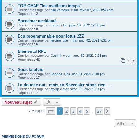
TOP GEAR "les meilleurs temps"
Dernier message par
blacksrookie
«
lun. févr. 07, 2022 8:48 am
Réponses :
2
Speedster accidenté
Dernier message par
rueda
«
lun. janv. 10, 2022 12:00 pm
Réponses :
8
Ecu programmable pour lotus 2ZZ
Dernier message par
jerome_tlse
«
mar. nov. 02, 2021 5:31 pm
Réponses :
6
Elemental RP1
Dernier message par
Casimir
«
sam. oct. 30, 2021 7:23 pm
Réponses :
42
1
2
Sous la pluie
Dernier message par
Beedee
«
jeu. oct. 21, 2021 3:48 pm
Réponses :
17
La douche oui , mais en Speedster sinon rien ...
Dernier message par
gtvpp
«
mer. sept. 22, 2021 9:13 pm
Réponses :
7
Nouveau sujet
Page
1
sur
27
1
2
3
4
5
27
Suivant
798 sujets
…
Aller
PERMISSIONS DU FORUM