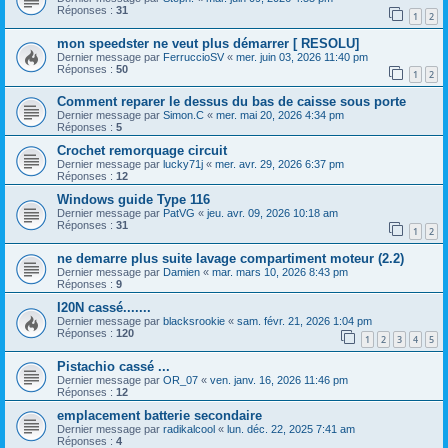
Réponses :
31
1
2
mon speedster ne veut plus démarrer [ RESOLU]
Dernier message par
FerruccioSV
«
mer. juin 03, 2026 11:40 pm
Réponses :
50
1
2
Comment reparer le dessus du bas de caisse sous porte
Dernier message par
Simon.C
«
mer. mai 20, 2026 4:34 pm
Réponses :
5
Crochet remorquage circuit
Dernier message par
lucky71j
«
mer. avr. 29, 2026 6:37 pm
Réponses :
12
Windows guide Type 116
Dernier message par
PatVG
«
jeu. avr. 09, 2026 10:18 am
Réponses :
31
1
2
ne demarre plus suite lavage compartiment moteur (2.2)
Dernier message par
Damien
«
mar. mars 10, 2026 8:43 pm
Réponses :
9
I20N cassé.......
Dernier message par
blacksrookie
«
sam. févr. 21, 2026 1:04 pm
Réponses :
120
1
2
3
4
5
Pistachio cassé ...
Dernier message par
OR_07
«
ven. janv. 16, 2026 11:46 pm
Réponses :
12
emplacement batterie secondaire
Dernier message par
radikalcool
«
lun. déc. 22, 2025 7:41 am
Réponses :
4