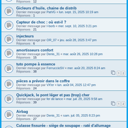
Réponses :
12
Gicleurs d’huile, chaine de distrib
Dernier message par
PatVG
«
lun. sept. 15, 2025 10:19 am
Réponses :
1
Capteur de choc : où est-il ?
Dernier message par
I-borb
«
mer. sept. 10, 2025 3:21 pm
Réponses :
21
injecteurs
Dernier message par
OR_07
«
jeu. août 28, 2025 3:47 pm
Réponses :
6
amortisseurs confort
Dernier message par
Denis_31
«
mar. août 26, 2025 10:28 pm
Réponses :
15
tuto pompe à essence
Dernier message par
FerruccioSV
«
mer. août 20, 2025 8:24 am
Réponses :
38
1
2
pièces a prévoir dans le coffre
Dernier message par
VX'er
«
lun. août 04, 2025 12:47 pm
Réponses :
24
Quickjack, le pont léger et pas (trop) cher
Dernier message par
fer de lance
«
mar. juil. 29, 2025 9:58 am
Réponses :
39
1
2
Airbag
Dernier message par
Denis_31
«
sam. juil. 05, 2025 8:23 pm
Réponses :
27
Culasse fissurée - siège de soupape - raté d'allumage