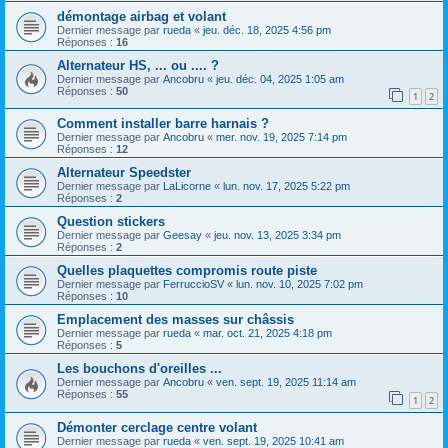
démontage airbag et volant
Dernier message par
rueda
«
jeu. déc. 18, 2025 4:56 pm
Réponses :
16
Alternateur HS, ... ou .... ?
Dernier message par
Ancobru
«
jeu. déc. 04, 2025 1:05 am
Réponses :
50
1
2
Comment installer barre harnais ?
Dernier message par
Ancobru
«
mer. nov. 19, 2025 7:14 pm
Réponses :
12
Alternateur Speedster
Dernier message par
LaLicorne
«
lun. nov. 17, 2025 5:22 pm
Réponses :
2
Question stickers
Dernier message par
Geesay
«
jeu. nov. 13, 2025 3:34 pm
Réponses :
2
Quelles plaquettes compromis route piste
Dernier message par
FerruccioSV
«
lun. nov. 10, 2025 7:02 pm
Réponses :
10
Emplacement des masses sur châssis
Dernier message par
rueda
«
mar. oct. 21, 2025 4:18 pm
Réponses :
5
Les bouchons d'oreilles ...
Dernier message par
Ancobru
«
ven. sept. 19, 2025 11:14 am
Réponses :
55
1
2
Démonter cerclage centre volant
Dernier message par
rueda
«
ven. sept. 19, 2025 10:41 am