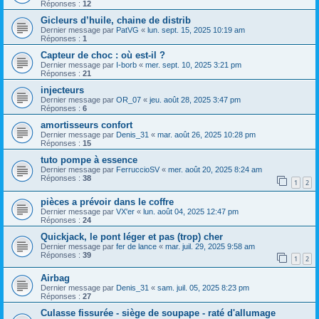
Réponses :
12
Gicleurs d’huile, chaine de distrib
Dernier message par
PatVG
«
lun. sept. 15, 2025 10:19 am
Réponses :
1
Capteur de choc : où est-il ?
Dernier message par
I-borb
«
mer. sept. 10, 2025 3:21 pm
Réponses :
21
injecteurs
Dernier message par
OR_07
«
jeu. août 28, 2025 3:47 pm
Réponses :
6
amortisseurs confort
Dernier message par
Denis_31
«
mar. août 26, 2025 10:28 pm
Réponses :
15
tuto pompe à essence
Dernier message par
FerruccioSV
«
mer. août 20, 2025 8:24 am
Réponses :
38
1
2
pièces a prévoir dans le coffre
Dernier message par
VX'er
«
lun. août 04, 2025 12:47 pm
Réponses :
24
Quickjack, le pont léger et pas (trop) cher
Dernier message par
fer de lance
«
mar. juil. 29, 2025 9:58 am
Réponses :
39
1
2
Airbag
Dernier message par
Denis_31
«
sam. juil. 05, 2025 8:23 pm
Réponses :
27
Culasse fissurée - siège de soupape - raté d'allumage