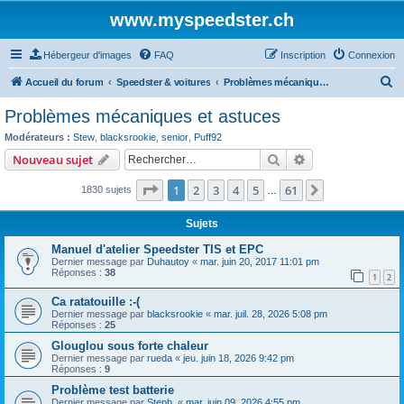
www.myspeedster.ch
Hébergeur d'images
FAQ
Inscription
Connexion
R
Accueil du forum
Speedster & voitures
Problèmes mécaniques et astuces
e
Problèmes mécaniques et astuces
c
Modérateurs :
Stew
,
blacksrookie
,
senior
,
Puff92
h
Rechercher
Recherche avanc
Nouveau sujet
e
Page
1
sur
61
1
2
3
4
5
61
Suivant
1830 sujets
r
…
c
Sujets
h
Manuel d'atelier Speedster TIS et EPC
e
Dernier message par
Duhautoy
«
mar. juin 20, 2017 11:01 pm
Réponses :
38
r
1
2
Ca ratatouille :-(
Dernier message par
blacksrookie
«
mar. juil. 28, 2026 5:08 pm
Réponses :
25
Glouglou sous forte chaleur
Dernier message par
rueda
«
jeu. juin 18, 2026 9:42 pm
Réponses :
9
Problème test batterie
Dernier message par
Steph.
«
mar. juin 09, 2026 4:55 pm