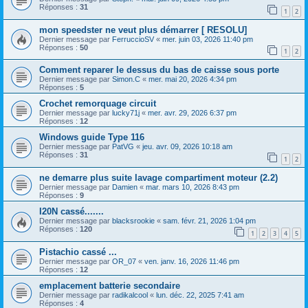
Réponses :
31
1
2
mon speedster ne veut plus démarrer [ RESOLU]
Dernier message par
FerruccioSV
«
mer. juin 03, 2026 11:40 pm
Réponses :
50
1
2
Comment reparer le dessus du bas de caisse sous porte
Dernier message par
Simon.C
«
mer. mai 20, 2026 4:34 pm
Réponses :
5
Crochet remorquage circuit
Dernier message par
lucky71j
«
mer. avr. 29, 2026 6:37 pm
Réponses :
12
Windows guide Type 116
Dernier message par
PatVG
«
jeu. avr. 09, 2026 10:18 am
Réponses :
31
1
2
ne demarre plus suite lavage compartiment moteur (2.2)
Dernier message par
Damien
«
mar. mars 10, 2026 8:43 pm
Réponses :
9
I20N cassé.......
Dernier message par
blacksrookie
«
sam. févr. 21, 2026 1:04 pm
Réponses :
120
1
2
3
4
5
Pistachio cassé ...
Dernier message par
OR_07
«
ven. janv. 16, 2026 11:46 pm
Réponses :
12
emplacement batterie secondaire
Dernier message par
radikalcool
«
lun. déc. 22, 2025 7:41 am
Réponses :
4