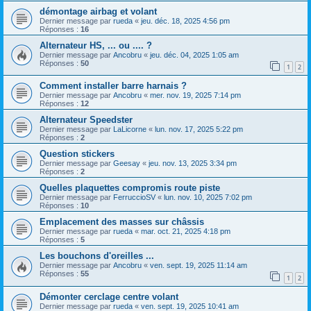
démontage airbag et volant
Dernier message par
rueda
«
jeu. déc. 18, 2025 4:56 pm
Réponses :
16
Alternateur HS, ... ou .... ?
Dernier message par
Ancobru
«
jeu. déc. 04, 2025 1:05 am
Réponses :
50
1
2
Comment installer barre harnais ?
Dernier message par
Ancobru
«
mer. nov. 19, 2025 7:14 pm
Réponses :
12
Alternateur Speedster
Dernier message par
LaLicorne
«
lun. nov. 17, 2025 5:22 pm
Réponses :
2
Question stickers
Dernier message par
Geesay
«
jeu. nov. 13, 2025 3:34 pm
Réponses :
2
Quelles plaquettes compromis route piste
Dernier message par
FerruccioSV
«
lun. nov. 10, 2025 7:02 pm
Réponses :
10
Emplacement des masses sur châssis
Dernier message par
rueda
«
mar. oct. 21, 2025 4:18 pm
Réponses :
5
Les bouchons d'oreilles ...
Dernier message par
Ancobru
«
ven. sept. 19, 2025 11:14 am
Réponses :
55
1
2
Démonter cerclage centre volant
Dernier message par
rueda
«
ven. sept. 19, 2025 10:41 am