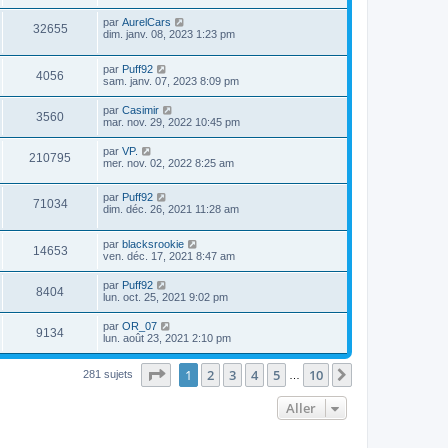
par
AurelCars
32655
dim. janv. 08, 2023 1:23 pm
par
Puff92
4056
sam. janv. 07, 2023 8:09 pm
par
Casimir
3560
mar. nov. 29, 2022 10:45 pm
par
VP.
210795
mer. nov. 02, 2022 8:25 am
par
Puff92
71034
dim. déc. 26, 2021 11:28 am
par
blacksrookie
14653
ven. déc. 17, 2021 8:47 am
par
Puff92
8404
lun. oct. 25, 2021 9:02 pm
par
OR_07
9134
lun. août 23, 2021 2:10 pm
Page
1
sur
10
1
2
3
4
5
10
Suivant
281 sujets
…
Aller