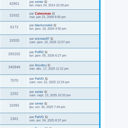
par
senior
42951
lun. mars 24, 2014 10:29 pm
par
Catwoman
31932
mar. juin 23, 2009 8:06 pm
par
blacksrookie
6173
lun. janv. 19, 2026 4:50 pm
par
ericmax87
33555
sam. janv. 10, 2026 12:07 pm
par
Puff92
293102
lun. janv. 05, 2026 6:27 pm
par
Ancobru
340949
mer. déc. 17, 2025 11:22 pm
par
PatVG
7070
sam. nov. 22, 2025 12:24 pm
par
senior
2252
sam. sept. 13, 2025 10:33 pm
par
senior
10391
jeu. oct. 30, 2025 7:44 pm
par
PatVG
2301
ven. avr. 04, 2025 8:37 pm