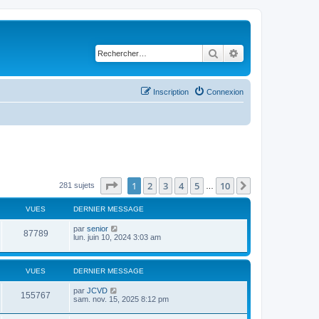
Rechercher
Recherche avancé
Inscription
Connexion
Page
1
sur
10
1
2
3
4
5
10
Suivant
281 sujets
…
VUES
DERNIER MESSAGE
par
senior
87789
lun. juin 10, 2024 3:03 am
VUES
DERNIER MESSAGE
par
JCVD
155767
sam. nov. 15, 2025 8:12 pm