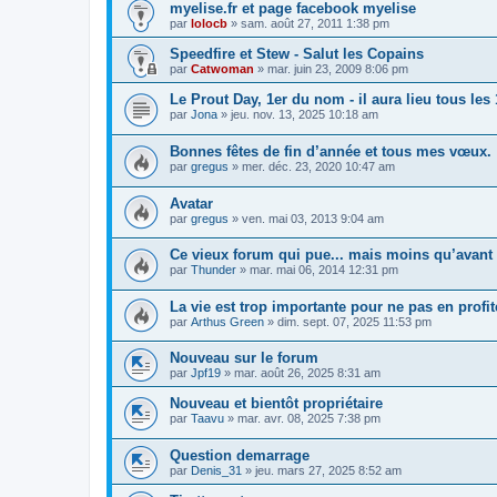
myelise.fr et page facebook myelise
par
lolocb
»
sam. août 27, 2011 1:38 pm
Speedfire et Stew - Salut les Copains
par
Catwoman
»
mar. juin 23, 2009 8:06 pm
Le Prout Day, 1er du nom - il aura lieu tous le
par
Jona
»
jeu. nov. 13, 2025 10:18 am
Bonnes fêtes de fin d’année et tous mes vœux.
par
gregus
»
mer. déc. 23, 2020 10:47 am
Avatar
par
gregus
»
ven. mai 03, 2013 9:04 am
Ce vieux forum qui pue... mais moins qu’avant
par
Thunder
»
mar. mai 06, 2014 12:31 pm
La vie est trop importante pour ne pas en profit
par
Arthus Green
»
dim. sept. 07, 2025 11:53 pm
Nouveau sur le forum
par
Jpf19
»
mar. août 26, 2025 8:31 am
Nouveau et bientôt propriétaire
par
Taavu
»
mar. avr. 08, 2025 7:38 pm
Question demarrage
par
Denis_31
»
jeu. mars 27, 2025 8:52 am