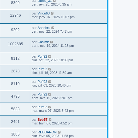
par
Denis_31
8399
ven. avr. 25, 2025 8:35 am
par
Vince68
22946
mar. janv. 07, 2025 10:07 pm
par
Ancobru
9202
ven. nov. 22, 2024 7:47 pm
par
Casimir
1002685
sam. oct. 19, 2024 11:23 pm
par
Puff92
9112
dim. oct. 22, 2023 10:09 pm
par
Puff92
2873
dim. juil. 16, 2023 11:59 am
par
Puff92
8110
lun. juil. 03, 2023 10:46 pm
par
Puff92
4795
sam. avr. 15, 2023 5:01 pm
par
Puff92
5833
mar. mars 07, 2023 5:43 pm
par
Seb57
2491
mar. févr. 07, 2023 4:52 pm
par
REDBARON
3885
dim. févr. 05, 2023 11:58 pm