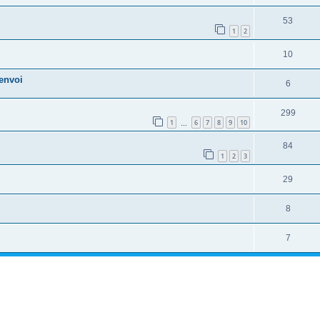
53
1
2
10
envoi
6
299
1
6
7
8
9
10
…
84
1
2
3
29
8
7