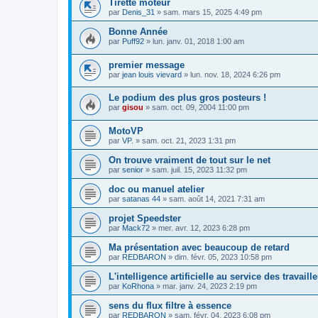
Tirette moteur
par
Denis_31
»
sam. mars 15, 2025 4:49 pm
Bonne Année
par
Puff92
»
lun. janv. 01, 2018 1:00 am
premier message
par
jean louis vievard
»
lun. nov. 18, 2024 6:26 pm
Le podium des plus gros posteurs !
par
gisou
»
sam. oct. 09, 2004 11:00 pm
MotoVP
par
VP.
»
sam. oct. 21, 2023 1:31 pm
On trouve vraiment de tout sur le net
par
senior
»
sam. juil. 15, 2023 11:32 pm
doc ou manuel atelier
par
satanas 44
»
sam. août 14, 2021 7:31 am
projet Speedster
par
Mack72
»
mer. avr. 12, 2023 6:28 pm
Ma présentation avec beaucoup de retard
par
REDBARON
»
dim. févr. 05, 2023 10:58 pm
L'intelligence artificielle au service des travaill
par
KoRhona
»
mar. janv. 24, 2023 2:19 pm
sens du flux filtre à essence
par
REDBARON
»
sam. févr. 04, 2023 6:08 pm