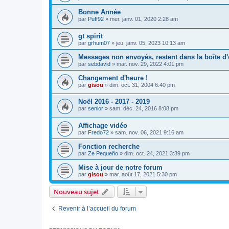
Bonne Année
par
Puff92
»
mer. janv. 01, 2020 2:28 am
gt spirit
par
grhum07
»
jeu. janv. 05, 2023 10:13 am
Messages non envoyés, restent dans la boîte d'
par
sebdavid
»
mar. nov. 29, 2022 4:01 pm
Changement d'heure !
par
gisou
»
dim. oct. 31, 2004 6:40 pm
Noël 2016 - 2017 - 2019
par
senior
»
sam. déc. 24, 2016 8:08 pm
Affichage vidéo
par
Fredo72
»
sam. nov. 06, 2021 9:16 am
Fonction recherche
par
Ze Pequeño
»
dim. oct. 24, 2021 3:39 pm
Mise à jour de notre forum
par
gisou
»
mar. août 17, 2021 5:30 pm
Nouveau sujet
Revenir à l’accueil du forum