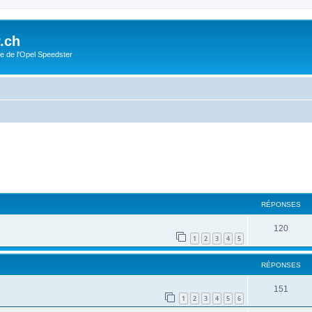
.ch
e de l'Opel Speedster
cher
cherche avancée
RÉPONSES
120
1
2
3
4
5
RÉPONSES
151
1
2
3
4
5
6