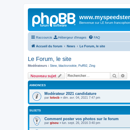
www.myspeedster
Bienvenue sur LE forum francophon
Raccourcis
Hébergeur d'images
FAQ
Accueil du forum
News
Le Forum, le site
Le Forum, le site
Modérateurs :
Stew
,
blacksrookie
,
Puff92
,
Zing
Recher
Re
Nouveau sujet
ANNONCES
Modérateur 2021 candidature
par
lolocb
»
dim. avr. 04, 2021 7:47 pm
SUJETS
Comment poster vos photos sur le forum
par
gisou
»
lun. sept. 26, 2016 3:40 pm